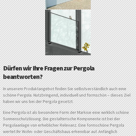
Dürfen wir Ihre Fragen zur Pergola
beantworten?
In unserem Produktangebot finden Sie selbstverständlich auch eine
schöne Pergola. Nutzbringend, individuell und formschön – dieses Ziel
haben wir uns bei der Pergola gesetzt.
Eine Pergola ist als besondere Form der Markise eine wirklich schöne
Sonnenschutzlösung. Die gestalterische Komponente ist bei der
Pergolaanlage von erheblicher Relevanz. Eine formschöne Pergola
wertet Ihr Wohn- oder Geschäftshaus erkennbar auf. Anfänglich