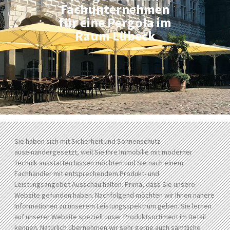
Fachunternehmen
für eine Pergola im
Raum Lübeck
Sie haben sich mit Sicherheit und Sonnenschutz
auseinandergesetzt, weil Sie Ihre Immobilie mit moderner
Technik ausstatten lassen möchten und Sie nach einem
Fachhändler mit entsprechendem Produkt- und
Leistungsangebot Ausschau halten. Prima, dass Sie unsere
Website gefunden haben. Nachfolgend möchten wir Ihnen nähere
Informationen zu unserem Leistungsspektrum geben. Sie lernen
auf unserer Website speziell unser Produktsortiment im Detail
kennen. Natürlich übernehmen wir sehr gerne auch sämtliche