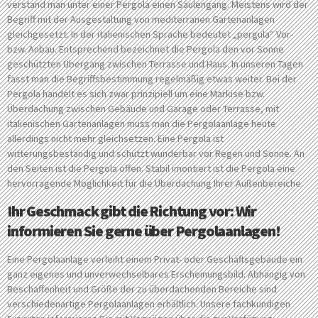
verstand man unter einer Pergola einen Säulengang. Meistens wird der
Begriff mit der Ausgestaltung von mediterranen Gartenanlagen
gleichgesetzt. In der italienischen Sprache bedeutet „pergula“ Vor-
bzw. Anbau. Entsprechend bezeichnet die Pergola den vor Sonne
geschützten Übergang zwischen Terrasse und Haus. In unseren Tagen
fasst man die Begriffsbestimmung regelmäßig etwas weiter. Bei der
Pergola handelt es sich zwar prinzipiell um eine Markise bzw.
Überdachung zwischen Gebäude und Garage oder Terrasse, mit
italienischen Gartenanlagen muss man die Pergolaanlage heute
allerdings nicht mehr gleichsetzen. Eine Pergola ist
witterungsbeständig und schützt wunderbar vor Regen und Sonne. An
den Seiten ist die Pergola offen. Stabil imontiert ist die Pergola eine
hervorragende Möglichkeit für die Überdachung Ihrer Außenbereiche.
Ihr Geschmack gibt die Richtung vor: Wir
informieren Sie gerne über Pergolaanlagen!
Eine Pergolaanlage verleiht einem Privat- oder Geschäftsgebäude ein
ganz eigenes und unverwechselbares Erscheinungsbild. Abhängig von
Beschaffenheit und Größe der zu überdachenden Bereiche sind
verschiedenartige Pergolaanlagen erhältlich. Unsere fachkundigen