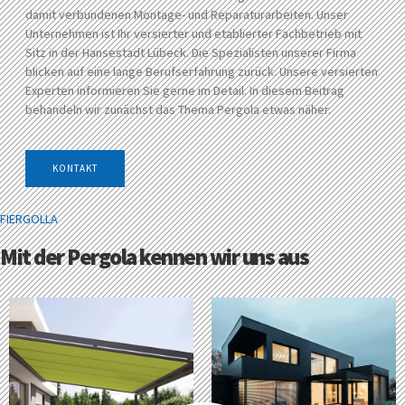
damit verbundenen Montage- und Reparaturarbeiten. Unser
Unternehmen ist Ihr versierter und etablierter Fachbetrieb mit
Sitz in der Hansestadt Lübeck. Die Spezialisten unserer Firma
blicken auf eine lange Berufserfahrung zurück. Unsere versierten
Experten informieren Sie gerne im Detail. In diesem Beitrag
behandeln wir zunächst das Thema Pergola etwas näher.
KONTAKT
FIERGOLLA
Mit der Pergola kennen wir uns aus