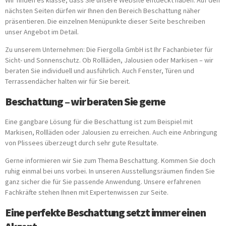
Wir finden es klasse, dass Sie unsere Website entdeckt haben. Auf den
nächsten Seiten dürfen wir Ihnen den Bereich Beschattung näher
präsentieren. Die einzelnen Menüpunkte dieser Seite beschreiben
unser Angebot im Detail.
Zu unserem Unternehmen: Die Fiergolla GmbH ist Ihr Fachanbieter für
Sicht- und Sonnenschutz. Ob Rollläden, Jalousien oder Markisen – wir
beraten Sie individuell und ausführlich. Auch Fenster, Türen und
Terrassendächer halten wir für Sie bereit.
Beschattung – wir beraten Sie gerne
Eine gangbare Lösung für die Beschattung ist zum Beispiel mit
Markisen, Rollläden oder Jalousien zu erreichen. Auch eine Anbringung
von Plissees überzeugt durch sehr gute Resultate.
Gerne informieren wir Sie zum Thema Beschattung. Kommen Sie doch
ruhig einmal bei uns vorbei. In unseren Ausstellungsräumen finden Sie
ganz sicher die für Sie passende Anwendung. Unsere erfahrenen
Fachkräfte stehen Ihnen mit Expertenwissen zur Seite.
Eine perfekte Beschattung setzt immer einen