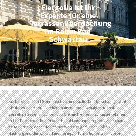
Fiergolla ist Ihr
Experte für eine
Terrassenüberdachung
im Raum Bad
Schwartau
Sie haben sich mit Sonnenschutz und Sicherheit beschäftigt, weil
Sie Ihr Wohn- oder Geschäftshaus mit hochwertiger Technik
versehen lassen möchten und Sie nach einem Fachunternehmen
mit entsprechendem Produkt- und Leistungsangebot Ausschau
halten. Prima, dass Sie unsere Website gefunden haben.
Nachfolgend dürfen wir Ihnen einige Informationen zu unserem