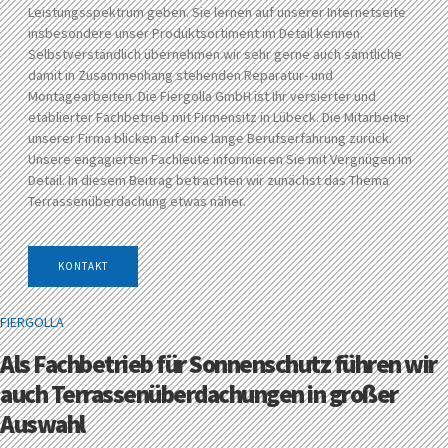
Leistungsspektrum geben. Sie lernen auf unserer Internetseite
insbesondere unser Produktsortiment im Detail kennen.
Selbstverständlich übernehmen wir sehr gerne auch sämtliche
damit in Zusammenhang stehenden Reparatur- und
Montagearbeiten. Die Fiergolla GmbH ist Ihr versierter und
etablierter Fachbetrieb mit Firmensitz in Lübeck. Die Mitarbeiter
unserer Firma blicken auf eine lange Berufserfahrung zurück.
Unsere engagierten Fachleute informieren Sie mit Vergnügen im
Detail. In diesem Beitrag betrachten wir zunächst das Thema
Terrassenüberdachung etwas näher.
KONTAKT
FIERGOLLA
Als Fachbetrieb für Sonnenschutz führen wir
auch Terrassenüberdachungen in großer
Auswahl