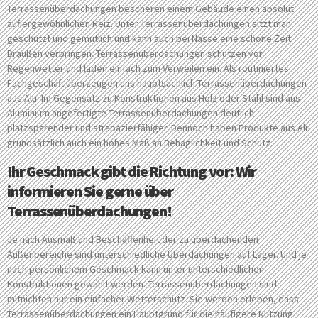
Terrassenüberdachungen bescheren einem Gebäude einen absolut
auﬂergewöhnlichen Reiz. Unter Terrassenüberdachungen sitzt man
geschützt und gemütlich und kann auch bei Nässe eine schöne Zeit
Draußen verbringen. Terrassenüberdachungen schützen vor
Regenwetter und laden einfach zum Verweilen ein. Als routiniertes
Fachgeschäft überzeugen uns hauptsächlich Terrassenüberdachungen
aus Alu. Im Gegensatz zu Konstruktionen aus Holz oder Stahl sind aus
Aluminium angefertigte Terrassenüberdachungen deutlich
platzsparender und strapazierfähiger. Dennoch haben Produkte aus Alu
grundsätzlich auch ein hohes Maß an Behaglichkeit und Schutz.
Ihr Geschmack gibt die Richtung vor: Wir
informieren Sie gerne über
Terrassenüberdachungen!
Je nach Ausmaß und Beschaffenheit der zu überdachenden
Außenbereiche sind unterschiedliche Überdachungen auf Lager. Und je
nach persönlichem Geschmack kann unter unterschiedlichen
Konstruktionen gewählt werden. Terrassenüberdachungen sind
mitnichten nur ein einfacher Wetterschutz. Sie werden erleben, dass
Terrassenüberdachungen ein Hauptgrund für die häufigere Nutzung