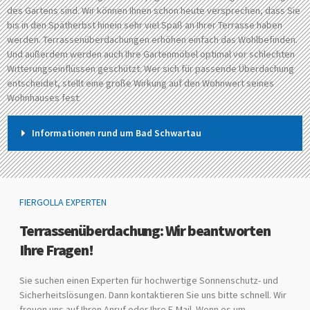
des Gartens sind. Wir können Ihnen schon heute versprechen, dass Sie
bis in den Spätherbst hinein sehr viel Spaß an Ihrer Terrasse haben
werden. Terrassenüberdachungen erhöhen einfach das Wohlbefinden.
Und außerdem werden auch Ihre Gartenmöbel optimal vor schlechten
Witterungseinflüssen geschützt. Wer sich für passende Überdachung
entscheidet, stellt eine große Wirkung auf den Wohnwert seines
Wohnhauses fest.
Informationen rund um Bad Schwartau
FIERGOLLA EXPERTEN
Terrassenüberdachung: Wir beantworten
Ihre Fragen!
Sie suchen einen Experten für hochwertige Sonnenschutz- und
Sicherheitslösungen. Dann kontaktieren Sie uns bitte schnell. Wir
freuen uns auf Ihren Anruf oder Ihre E-Mail. Wenn es um