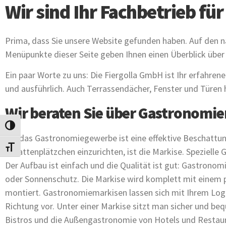
Wir sind Ihr Fachbetrieb fü
Prima, dass Sie unsere Website gefunden haben. Auf den nä
Menüpunkte dieser Seite geben Ihnen einen Überblick über 
Ein paar Worte zu uns: Die Fiergolla GmbH ist Ihr erfahrene
und ausführlich. Auch Terrassendächer, Fenster und Türen h
Wir beraten Sie über Gastronomi
UMSCHALTEN AUF HOHE KONTRASTE
Für das Gastronomiegewerbe ist eine effektive Beschatt
SCHRIFT VERGRÖSSERN
Schattenplätzchen einzurichten, ist die Markise. Spezielle
Der Aufbau ist einfach und die Qualität ist gut: Gastrono
oder Sonnenschutz. Die Markise wird komplett mit einem 
montiert. Gastronomiemarkisen lassen sich mit Ihrem Logo 
Richtung vor. Unter einer Markise sitzt man sicher und be
Bistros und die Außengastronomie von Hotels und Restaur