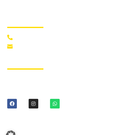
Kontakt
0451 55 0 22
info@fiergolla.de
Bürozeiten
Montag – Donnerstag von 8:00 bis 17:00 Uhr, Freitag von 8:00 bis
16:00 Uhr
© 2026 Fiergolla GmbH