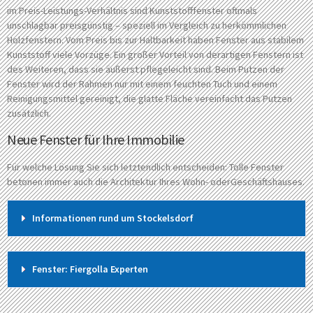
im Preis-Leistungs-Verhältnis sind Kunststofffenster oftmals
unschlagbar preisgünstig – speziell im Vergleich zu herkömmlichen
Holzfenstern. Vom Preis bis zur Haltbarkeit haben Fenster aus stabilem
Kunststoff viele Vorzüge. Ein großer Vorteil von derartigen Fenstern ist
des Weiteren, dass sie äußerst pflegeleicht sind. Beim Putzen der
Fenster wird der Rahmen nur mit einem feuchten Tuch und einem
Reinigungsmittel gereinigt, die glatte Fläche vereinfacht das Putzen
zusätzlich.
Neue Fenster für Ihre Immobilie
Für welche Lösung Sie sich letztendlich entscheiden: Tolle Fenster
betonen immer auch die Architektur Ihres Wohn- oderGeschäftshauses.
Informationen rund um Stockelsdorf
Fenster: Fiergolla Experten