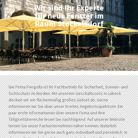
Wir sind Ihr Experte
für neue Fenster im
Raum Stockelsdorf
Die Firma Fiergolla ist Ihr Fachbetrieb für Sicherheit, Sonnen- und
Sichtschutz im Norden. Mit unserem Geschäftsssitz in Lübeck
decken wir ein flächenmäßig großes Gebiet ab. Gerne
informieren wir Sie über unser breites Angebotsspektrum. Ein
paar erste Informationen über unsere Firma und ihre
Tätigkeitsbereiche lesen Sie nachfolgend. Auf unserer Website
lernen Sie unser Fachunternehmen näher kennen. Natürlich
informieren wir Sie gerne auch ganz individuell und persönlich. In