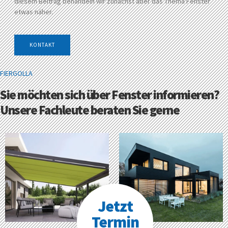
diesem Beitrag behandeln wir zunächst aber das Thema Fenster
etwas näher.
KONTAKT
FIERGOLLA
Sie möchten sich über Fenster informieren?
Unsere Fachleute beraten Sie gerne
Jetzt
Termin