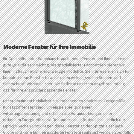
Moderne Fenster für Ihre Immobilie
Ihr Geschäfts- oder Wohnhaus braucht neue Fenster und Ihnen ist eine
gute Qualität sehr wichtig. Als spezialisierter Fachbetrieb bieten wir
Ihnen natürlich etliche hochwertige Produkte. Sie interessieren sich für
komplett neue Fenster bzw. für einen wirkungsvollen Sonnen- und
Sichtschutz? Wir sind sicher, Sie finden in unserem Angebotsumfang
das für Ihre Ansprüche passende Fenster.
Unser Sortiment beinhaltet ein umfassendes Spektrum. Zeitgemäße
Kunststofffenster sind , um ein Beispiel zu nennen,
witterungsbeständig und erfüllen alle Voraussetzungen einer
optimalen Energieeffizienz. Besonders auch {optisch|hinsichtlich der
Optik|in Sachen Optik liegen diese Fenster an der Spitze. Fast jede
Größe und Form können mit derlei Fenstern realisiert werden. Ebenfalls