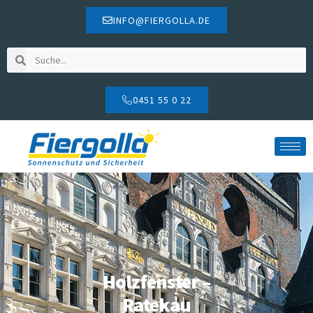
INFO@FIERGOLLA.DE
0451 55 0 22
Holzfenster –
Ratekau