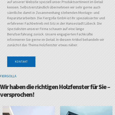
auf unserer Website speziell unser Produktsortiment im Detail
kennen. Selbstverständlich übernehmen wir sehr gerne auch
sämtliche damit in Zusammenhang stehenden Montage- und
Reparaturarbeiten. Die Fiergolla GmbH ist Ihr spezialisierter und
erfahrener Fachbetrieb mit Sitz in der Hansestadt Lübeck. Die
Spezialisten unserer Firma schauen auf eine lange
Berufserfahrung zurück. Unsere engagierten Fachkräfte
informieren Sie gerne im Detail. In diesem Artikel behandeln wir
zunächst das Thema Holzfenster etwas näher.
KONTAKT
FIERGOLLA
Wir haben die richtigen Holzfenster für Sie –
versprochen!