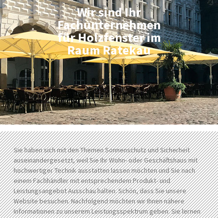
Wir sind Ihr
Fachunternehmen
für Holzfenster im
Raum Ratekau
Sie haben sich mit den Themen Sonnenschutz und Sicherheit
auseinandergesetzt, weil Sie Ihr Wohn- oder Geschäftshaus mit
hochwertiger Technik ausstatten lassen möchten und Sie nach
einem Fachhändler mit entsprechendem Produkt- und
Leistungsangebot Ausschau halten. Schön, dass Sie unsere
Website besuchen. Nachfolgend möchten wir Ihnen nähere
Informationen zu unserem Leistungsspektrum geben. Sie lernen