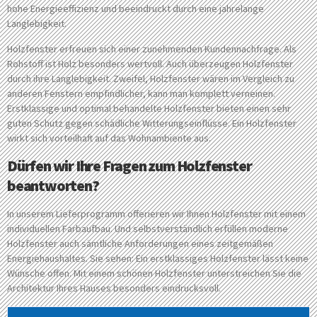
hohe Energieeffizienz und beeindruckt durch eine jahrelange
Langlebigkeit.
Holzfenster erfreuen sich einer zunehmenden Kundennachfrage. Als
Rohstoff ist Holz besonders wertvoll. Auch überzeugen Holzfenster
durch ihre Langlebigkeit. Zweifel, Holzfenster wären im Vergleich zu
anderen Fenstern empfindlicher, kann man komplett verneinen.
Erstklassige und optimal behandelte Holzfenster bieten einen sehr
guten Schutz gegen schädliche Witterungseinflüsse. Ein Holzfenster
wirkt sich vorteilhaft auf das Wohnambiente aus.
Dürfen wir Ihre Fragen zum Holzfenster
beantworten?
In unserem Lieferprogramm offerieren wir Ihnen Holzfenster mit einem
individuellen Farbaufbau. Und selbstverständlich erfüllen moderne
Holzfenster auch sämtliche Anforderungen eines zeitgemäßen
Energiehaushaltes. Sie sehen: Ein erstklassiges Holzfenster lässt keine
Wünsche offen. Mit einem schönen Holzfenster unterstreichen Sie die
Architektur Ihres Hauses besonders eindrucksvoll.