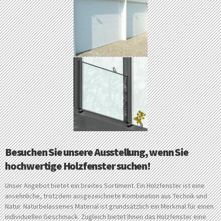
Besuchen Sie unsere Ausstellung, wenn Sie
hochwertige Holzfenster suchen!
Unser Angebot bietet ein breites Sortiment. Ein Holzfenster ist eine
ansehnliche, trotzdem ausgezeichnete Kombination aus Technik und
Natur. Naturbelassenes Material ist grundsätzlich ein Merkmal für einen
individuellen Geschmack. Zugleich bietet Ihnen das Holzfenster eine