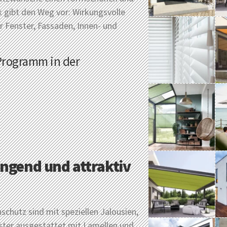
k gibt den Weg vor: Wirkungsvolle
r Fenster, Fassaden, Innen- und
Programm in der
ngend und attraktiv
hutz sind mit speziellen Jalousien,
ster ausgestattet mit Lamellen und