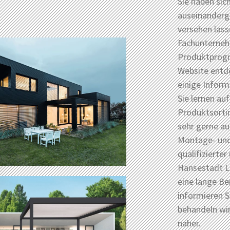
Sie haben sic
auseinanderge
versehen las
Fachunterneh
Produktprogr
Website entd
einige Infor
Sie lernen au
Produktsorti
sehr gerne a
Montage- und
qualifizierter
Hansestadt Lü
eine lange Be
informieren S
behandeln wi
näher.