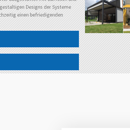
elgestaltigen Designs der Systeme
chzeitig einen befriedigenden