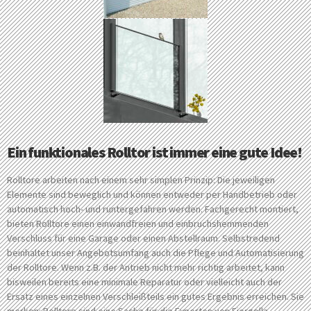
Ein funktionales Rolltor ist immer eine gute Idee!
Rolltore arbeiten nach einem sehr simplen Prinzip: Die jeweiligen
Elemente sind beweglich und können entweder per Handbetrieb oder
automatisch hoch- und runtergefahren werden. Fachgerecht montiert,
bieten Rolltore einen einwandfreien und einbruchshemmenden
Verschluss für eine Garage oder einen Abstellraum. Selbstredend
beinhaltet unser Angebotsumfang auch die Pflege und Automatisierung
der Rolltore. Wenn z.B. der Antrieb nicht mehr richtig arbeitet, kann
bisweilen bereits eine minimale Reparatur oder vielleicht auch der
Ersatz eines einzelnen Verschleißteils ein gutes Ergebnis erreichen. Sie