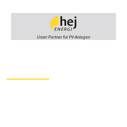
Unser Partner für PV-Anlagen
Fiergolla
Ausstellung &
Beratung
Im Hause der Tochterfirma
Tischlerei Svenson
Kruppstraße 12 – 23560
Lübeck
Fiergolla Werkstatt