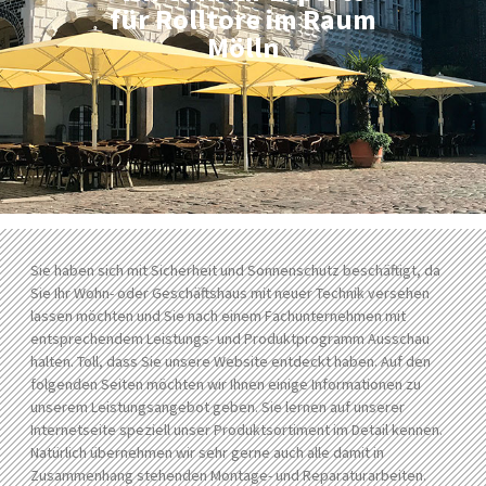
für Rolltore im Raum
Mölln
Sie haben sich mit Sicherheit und Sonnenschutz beschäftigt, da
Sie Ihr Wohn- oder Geschäftshaus mit neuer Technik versehen
lassen möchten und Sie nach einem Fachunternehmen mit
entsprechendem Leistungs- und Produktprogramm Ausschau
halten. Toll, dass Sie unsere Website entdeckt haben. Auf den
folgenden Seiten möchten wir Ihnen einige Informationen zu
unserem Leistungsangebot geben. Sie lernen auf unserer
Internetseite speziell unser Produktsortiment im Detail kennen.
Natürlich übernehmen wir sehr gerne auch alle damit in
Zusammenhang stehenden Montage- und Reparaturarbeiten.