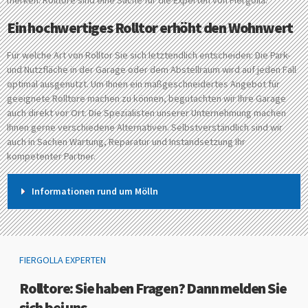
merken: Rolltore sind eine Sache für die Experten von Fiergolla.
Ein hochwertiges Rolltor erhöht den Wohnwert
Für welche Art von Rolltor Sie sich letztendlich entscheiden: Die Park-
und Nutzfläche in der Garage oder dem Abstellraum wird auf jeden Fall
optimal ausgenutzt. Um Ihnen ein maßgeschneidertes Angebot für
geeignete Rolltore machen zu können, begutachten wir Ihre Garage
auch direkt vor Ort. Die Spezialisten unserer Unternehmung machen
Ihnen gerne verschiedene Alternativen. Selbstverständlich sind wir
auch in Sachen Wartung, Reparatur und Instandsetzung Ihr
kompetenter Partner.
Informationen rund um Mölln
FIERGOLLA EXPERTEN
Rolltore: Sie haben Fragen? Dann melden Sie
sich bei uns