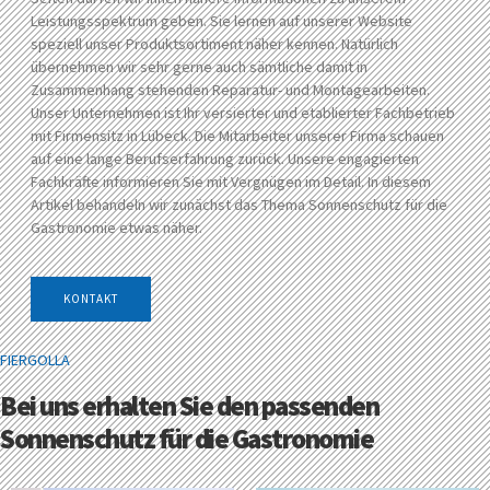
Leistungsspektrum geben. Sie lernen auf unserer Website
speziell unser Produktsortiment näher kennen. Natürlich
übernehmen wir sehr gerne auch sämtliche damit in
Zusammenhang stehenden Reparatur- und Montagearbeiten.
Unser Unternehmen ist Ihr versierter und etablierter Fachbetrieb
mit Firmensitz in Lübeck. Die Mitarbeiter unserer Firma schauen
auf eine lange Berufserfahrung zurück. Unsere engagierten
Fachkräfte informieren Sie mit Vergnügen im Detail. In diesem
Artikel behandeln wir zunächst das Thema Sonnenschutz für die
Gastronomie etwas näher.
KONTAKT
FIERGOLLA
Bei uns erhalten Sie den passenden
Sonnenschutz für die Gastronomie