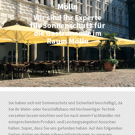
Mölln
Wir sind Ihr Experte
für Sonnenschutz für
die Gastronomie im
Raum Mölln
Sie haben sich mit Sonnenschutz und Sicherheit beschäftigt, da
Sie Ihr Wohn- oder Geschäftshaus mit hochwertiger Technik
versehen lassen möchten und Sie nach einem Fachhändler mit
entsprechendem Produkt- und Leistungsangebot Ausschau
halten. Super, dass Sie uns gefunden haben. Auf den folgenden
Seiten dürfen wir Ihnen nähere Informationen zu unserem