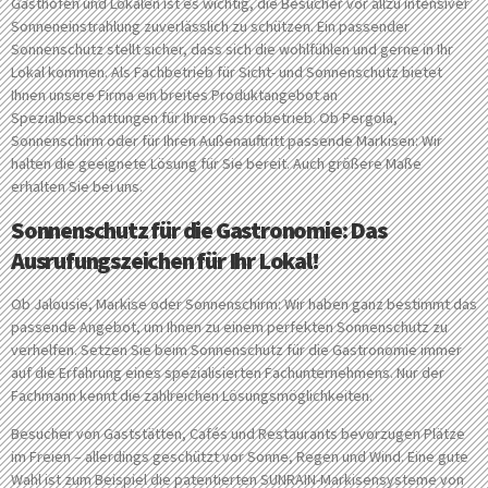
Gasthöfen und Lokalen ist es wichtig, die Besucher vor allzu intensiver
Sonneneinstrahlung zuverlässlich zu schützen. Ein passender
Sonnenschutz stellt sicher, dass sich die wohlfühlen und gerne in Ihr
Lokal kommen. Als Fachbetrieb für Sicht- und Sonnenschutz bietet
Ihnen unsere Firma ein breites Produktangebot an
Spezialbeschattungen für Ihren Gastrobetrieb. Ob Pergola,
Sonnenschirm oder für Ihren Außenauftritt passende Markisen: Wir
halten die geeignete Lösung für Sie bereit. Auch größere Maße
erhalten Sie bei uns.
Sonnenschutz für die Gastronomie: Das
Ausrufungszeichen für Ihr Lokal!
Ob Jalousie, Markise oder Sonnenschirm: Wir haben ganz bestimmt das
passende Angebot, um Ihnen zu einem perfekten Sonnenschutz zu
verhelfen. Setzen Sie beim Sonnenschutz für die Gastronomie immer
auf die Erfahrung eines spezialisierten Fachunternehmens. Nur der
Fachmann kennt die zahlreichen Lösungsmöglichkeiten.
Besucher von Gaststätten, Cafés und Restaurants bevorzugen Plätze
im Freien – allerdings geschützt vor Sonne, Regen und Wind. Eine gute
Wahl ist zum Beispiel die patentierten SUNRAIN-Markisensysteme von