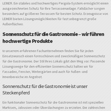
LEINER. Ein stabiles und hochwertiges Pergola-System ermöglicht einen
ausgezeichneten Schutz für Ihre Terrassenanlage. Faltdächer sorgen
besonders auf größeren Terrassen für besten Schutz. Erzeugnisse von
LEINER bieten Lösungsmöglichkeiten für fast unbegrenzt große
Außenflächen.
Sonnenschutz für die Gastronomie – wir führen
hochwertige Produkte
In unserem erfahrenen Fachunternehmen finden Sie für jeden
Einsatzwunsch einen formschönen und zweckmäßigen Sonnenschutz
für die Gastronomie. Der Stil Ihres Lokals gibt den Weg vor: Passende
Lösungswege für den effizienten Sonnenschutz halten wir für
Fassaden, Fenster, Wintergärten und auch für Außen- und
Innenbereiche im Angebot.
Sonnenschutz für die Gastronomie ist unser
Steckenpferd
Ein funktionaler Sonnenschutz für die Gastronomie ist mit speziellen
Markisen, Jalousien oder Überdachungen zu erzielen. Die zahlreichen