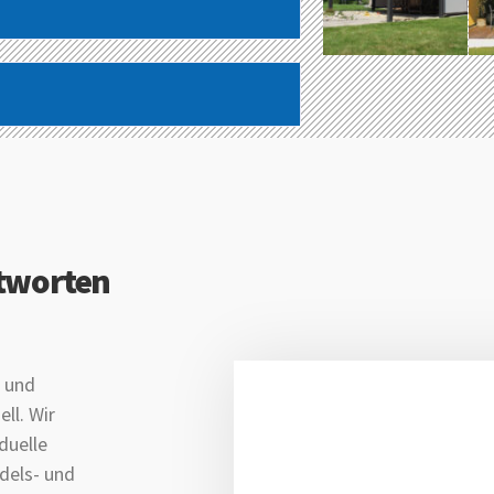
ntworten
- und
ll. Wir
duelle
ndels- und