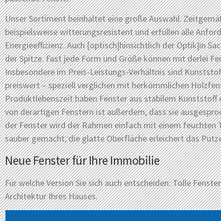
Unser Sortiment beinhaltet eine große Auswahl. Zeitgemä
beispielsweise witterungsresistent und erfüllen alle Anfo
Energieeffizienz. Auch {optisch|hinsichtlich der Optik|in Sa
der Spitze. Fast jede Form und Größe können mit derlei Fen
Insbesondere im Preis-Leistungs-Verhältnis sind Kunststof
preiswert – speziell verglichen mit herkömmlichen Holzfens
Produktlebenszeit haben Fenster aus stabilem Kunststoff et
von derartigen Fenstern ist außerdem, dass sie ausgespro
der Fenster wird der Rahmen einfach mit einem feuchten 
sauber gemacht, die glatte Oberfläche erleichert das Putze
Neue Fenster für Ihre Immobilie
Für welche Version Sie sich auch entscheiden: Tolle Fenste
Architektur Ihres Hauses.