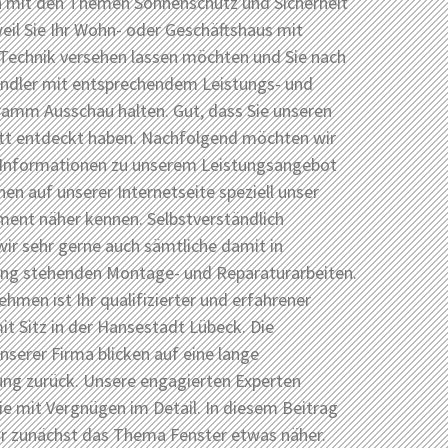
ch mit den Themen Sonnenschutz und Sicherheit
weil Sie Ihr Wohn- oder Geschäftshaus mit
Technik versehen lassen möchten und Sie nach
ndler mit entsprechendem Leistungs- und
amm Ausschau halten. Gut, dass Sie unseren
itt entdeckt haben. Nachfolgend möchten wir
 Informationen zu unserem Leistungsangebot
nen auf unserer Internetseite speziell unser
ment näher kennen. Selbstverständlich
ir sehr gerne auch sämtliche damit in
 stehenden Montage- und Reparaturarbeiten.
hmen ist Ihr qualifizierter und erfahrener
it Sitz in der Hansestadt Lübeck. Die
unserer Firma blicken auf eine lange
ung zurück. Unsere engagierten Experten
ie mit Vergnügen im Detail. In diesem Beitrag
ir zunächst das Thema Fenster etwas näher.