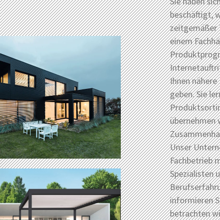
Sie haben si
beschäftigt, 
zeitgemäßer 
einem Fachhä
Produktprogr
Internetauftr
Ihnen nähere
geben. Sie ler
Produktsorti
übernehmen w
Zusammenhang
Unser Unterne
Fachbetrieb m
Spezialisten 
Berufserfahr
informieren S
betrachten w