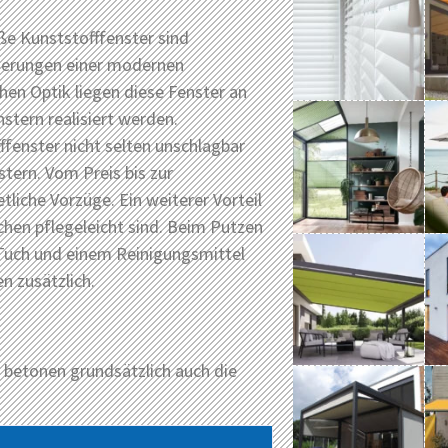
ße Kunststofffenster sind
rderungen einer modernen
chen Optik liegen diese Fenster an
stern realisiert werden.
ffenster nicht selten unschlagbar
tern. Vom Preis bis zur
liche Vorzüge. Ein weiterer Vorteil
chen pflegeleicht sind. Beim Putzen
Tuch und einem Reinigungsmittel
n zusätzlich.
r betonen grundsätzlich auch die