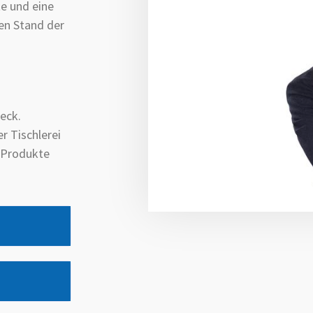
e und eine
en Stand der
eck.
r Tischlerei
e Produkte