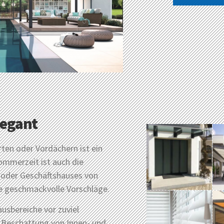
legant
ten oder Vordächern ist ein
ommerzeit ist auch die
 oder Geschäftshauses von
se geschmackvolle Vorschläge.
ausbereiche vor zuviel
e Beschattung von Innen- und