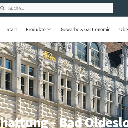
Start
Produkte
Gewerbe & Gastronomie
Übe
hattung – Bad Oldesl