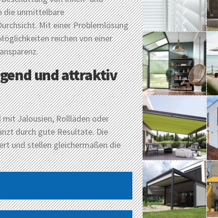
n die unmittelbare
Durchsicht. Mit einer Problemlösung
 Möglichkeiten reichen von einer
ransparenz.
gend und attraktiv
 mit Jalousien, Rollläden oder
änzt durch gute Resultate. Die
rt und stellen gleichermaßen die