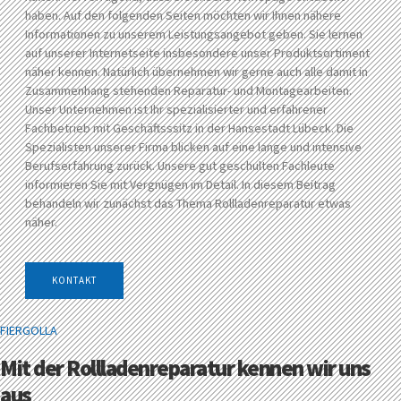
haben. Auf den folgenden Seiten möchten wir Ihnen nähere
Informationen zu unserem Leistungsangebot geben. Sie lernen
auf unserer Internetseite insbesondere unser Produktsortiment
näher kennen. Natürlich übernehmen wir gerne auch alle damit in
Zusammenhang stehenden Reparatur- und Montagearbeiten.
Unser Unternehmen ist Ihr spezialisierter und erfahrener
Fachbetrieb mit Geschäftsssitz in der Hansestadt Lübeck. Die
Spezialisten unserer Firma blicken auf eine lange und intensive
Berufserfahrung zurück. Unsere gut geschulten Fachleute
informieren Sie mit Vergnügen im Detail. In diesem Beitrag
behandeln wir zunächst das Thema Rollladenreparatur etwas
näher.
KONTAKT
FIERGOLLA
Mit der Rollladenreparatur kennen wir uns
aus