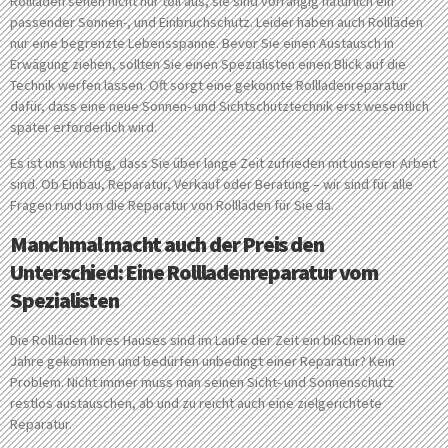
Rollläden sehen nicht nur toll aus, sie sind vorrangig natürlich ein
passender Sonnen-, und Einbruchschutz. Leider haben auch Rollläden
nur eine begrenzte Lebensspanne. Bevor Sie einen Austausch in
Erwägung ziehen, sollten Sie einen Spezialisten einen Blick auf die
Technik werfen lassen. Oft sorgt eine gekonnte Rollladenreparatur
dafür, dass eine neue Sonnen- und Sichtschutztechnik erst wesentlich
später erforderlich wird.
Es ist uns wichtig, dass Sie über lange Zeit zufrieden mit unserer Arbeit
sind. Ob Einbau, Reparatur, Verkauf oder Beratung – wir sind für alle
Fragen rund um die Reparatur von Rollläden für Sie da.
Manchmal macht auch der Preis den
Unterschied: Eine Rollladenreparatur vom
Spezialisten
Die Rollläden Ihres Hauses sind im Laufe der Zeit ein bißchen in die
Jahre gekommen und bedürfen unbedingt einer Reparatur? Kein
Problem. Nicht immer muss man seinen Sicht- und Sonnenschutz
restlos austauschen, ab und zu reicht auch eine zielgerichtete
Reparatur.