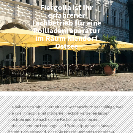
Fiergolla ist Ihr
erfahrener
Fachbetrieb für eine
Rollladenreparatur
im Raum Niendorf
Ostsee
Sie haben sich mit Sicherheit und Sonnenschutz beschäftigt, weil
Sie Ihre Immobilie mit moderner Technik versehen lassen
möchten und Sie nach einem Fachunternehmen mit
entsprechendem Leistungs- und Produktprogramm Ausschau
halten. Hervorragend, dass Sie unsere Homepage entdeckt