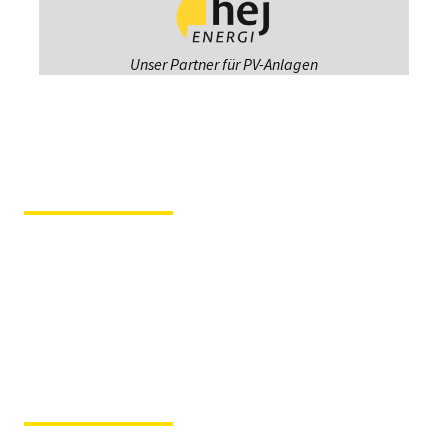
Unser Partner für PV-Anlagen
Fiergolla
Ausstellung &
Beratung
Im Hause der Tochterfirma
Tischlerei Svenson
Kruppstraße 12 – 23560
Lübeck
Fiergolla Werkstatt
& Ersatzteile