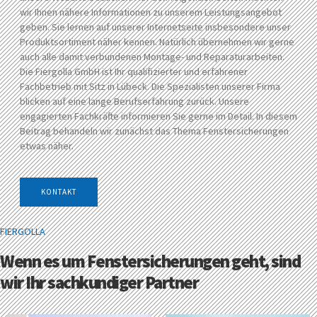
wir Ihnen nähere Informationen zu unserem Leistungsangebot
geben. Sie lernen auf unserer Internetseite insbesondere unser
Produktsortiment näher kennen. Natürlich übernehmen wir gerne
auch alle damit verbundenen Montage- und Reparaturarbeiten.
Die Fiergolla GmbH ist Ihr qualifizierter und erfahrener
Fachbetrieb mit Sitz in Lübeck. Die Spezialisten unserer Firma
blicken auf eine lange Berufserfahrung zurück. Unsere
engagierten Fachkräfte informieren Sie gerne im Detail. In diesem
Beitrag behandeln wir zunächst das Thema Fenstersicherungen
etwas näher.
KONTAKT
FIERGOLLA
Wenn es um Fenstersicherungen geht, sind
wir Ihr sachkundiger Partner