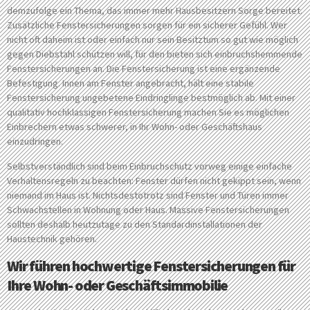
demzufolge ein Thema, das immer mehr Hausbesitzern Sorge bereitet.
Zusätzliche Fenstersicherungen sorgen für ein sicherer Gefühl. Wer
nicht oft daheim ist oder einfach nur sein Besitztum so gut wie möglich
gegen Diebstahl schützen will, für den bieten sich einbruchshemmende
Fenstersicherungen an. Die Fenstersicherung ist eine ergänzende
Befestigung. Innen am Fenster angebracht, hält eine stabile
Fenstersicherung ungebetene Eindringlinge bestmöglich ab. Mit einer
qualitativ hochklassigen Fenstersicherung machen Sie es möglichen
Einbrechern etwas schwerer, in Ihr Wohn- oder Geschäftshaus
einzudringen.
Selbstverständlich sind beim Einbruchschutz vorweg einige einfache
Verhaltensregeln zu beachten: Fenster dürfen nicht gekippt sein, wenn
niemand im Haus ist. Nichtsdestotrotz sind Fenster und Türen immer
Schwachstellen in Wohnung oder Haus. Massive Fenstersicherungen
sollten deshalb heutzutage zu den Standardinstallationen der
Haustechnik gehören.
Wir führen hochwertige Fenstersicherungen für
Ihre Wohn- oder Geschäftsimmobilie