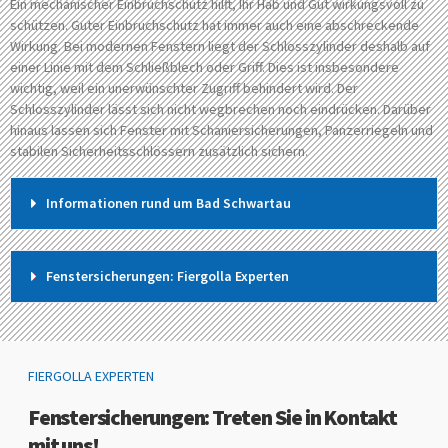
Ein mechanischer Einbruchschutz hilft, Ihr Hab und Gut wirkungsvoll zu
schützen. Guter Einbruchschutz hat immer auch eine abschreckende
Wirkung. Bei modernen Fenstern liegt der Schlosszylinder deshalb auf
einer Linie mit dem Schließblech oder Griff. Dies ist insbesondere
wichtig, weil ein unerwünschter Zugriff behindert wird. Der
Schlosszylinder lässt sich nicht wegbrechen noch eindrücken. Darüber
hinaus lassen sich Fenster mit Schaniersicherungen, Panzerriegeln und
stabilen Sicherheitsschlössern zusätzlich sichern.
Informationen rund um Bad Schwartau
Fenstersicherungen: Fiergolla Experten
FIERGOLLA EXPERTEN
Fenstersicherungen: Treten Sie in Kontakt
mit uns!