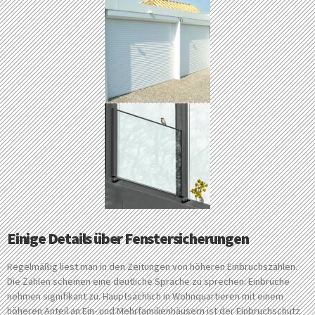
Einige Details über Fenstersicherungen
Regelmäßig liest man in den Zeitungen von höheren Einbruchszahlen.
Die Zahlen scheinen eine deutliche Sprache zu sprechen: Einbrüche
nehmen signifikant zu. Hauptsächlich in Wohnquartieren mit einem
höheren Anteil an Ein- und Mehrfamilienhäusern ist der Einbruchschutz