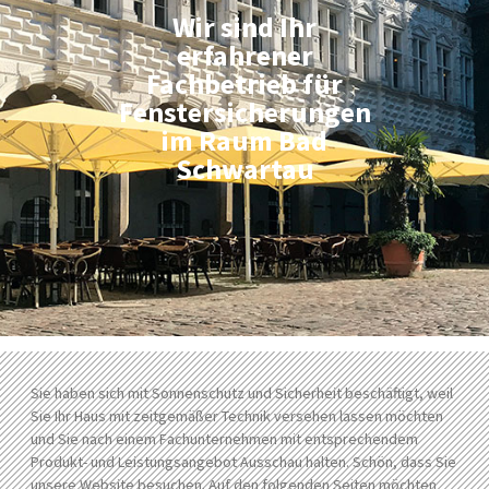
Wir sind Ihr
erfahrener
Fachbetrieb für
Fenstersicherungen
im Raum Bad
Schwartau
Sie haben sich mit Sonnenschutz und Sicherheit beschäftigt, weil
Sie Ihr Haus mit zeitgemäßer Technik versehen lassen möchten
und Sie nach einem Fachunternehmen mit entsprechendem
Produkt- und Leistungsangebot Ausschau halten. Schön, dass Sie
unsere Website besuchen. Auf den folgenden Seiten möchten