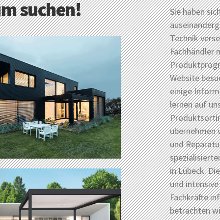
um suchen!
Sie haben sic
auseinanderge
Technik vers
Fachhändler 
Produktprogr
Website besuc
einige Infor
lernen auf un
Produktsorti
übernehmen w
und Reparatur
spezialisiert
in Lübeck. Di
und intensive
Fachkräfte in
betrachten w