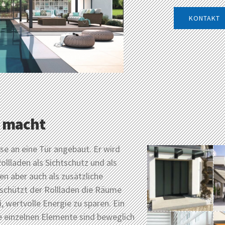
KONTAKT
s macht
se an eine Tür angebaut. Er wird
llladen als Sichtschutz und als
n aber auch als zusätzliche
hützt der Rollladen die Räume
i, wertvolle Energie zu sparen. Ein
Die einzelnen Elemente sind beweglich