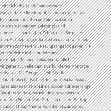
h mit Sicherheit und Sonnenschutz
setzt, da Sie Ihre Immobilie mit zeitgemäßer
ehen lassen möchten und Sie nach einem
mit entsprechendem Leistungs- und
amm Ausschau halten. Schön, dass Sie unsere
hen. Auf den folgenden Seiten dürfen wir Ihnen
mationen zu unserem Leistungsangebot geben. Sie
serer Website insbesondere unser
ment näher kennen. Selbstverständlich
ir gerne auch alle damit verbundenen Montage-
arbeiten. Die Fiergolla GmbH ist Ihr
er und etablierter Fachbetrieb mit Geschäftsssitz
e Spezialisten unserer Firma blicken auf eine lange
 Berufserfahrung zurück. Unsere versierten
formieren Sie gerne im Detail. In diesem Beitrag
ir zunächst das Thema Rolladen etwas näher.