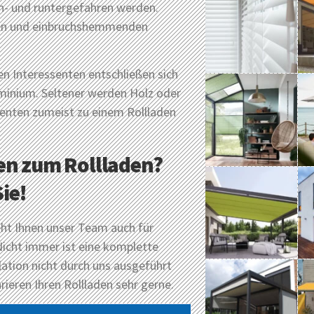
h- und runtergefahren werden.
guten und einbruchshemmenden
ten Interessenten entschließen sich
minium. Seltener werden Holz oder
senten zumeist zu einem Rollladen
en zum Rollladen?
ie!
teht Ihnen unser Team auch für
icht immer ist eine komplette
ation nicht durch uns ausgeführt
rieren Ihren Rollladen sehr gerne.