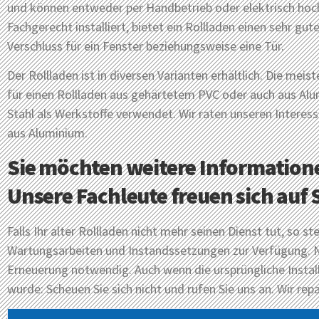
und können entweder per Handbetrieb oder elektrisch hoc
Fachgerecht installiert, bietet ein Rollladen einen sehr 
Verschluss für ein Fenster beziehungsweise eine Tür.
Der Rollladen ist in diversen Varianten erhältlich. Die meis
für einen Rollladen aus gehärtetem PVC oder auch aus Alu
Stahl als Werkstoffe verwendet. Wir raten unseren Interes
aus Aluminium.
Sie möchten weitere Information
Unsere Fachleute freuen sich auf S
Falls Ihr alter Rollladen nicht mehr seinen Dienst tut, so s
Wartungsarbeiten und Instandssetzungen zur Verfügung. N
Erneuerung notwendig. Auch wenn die ursprüngliche Install
wurde: Scheuen Sie sich nicht und rufen Sie uns an. Wir repa