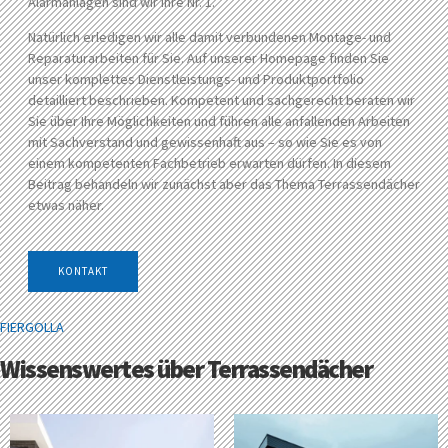
Alarmanlagen sind wir Ihre Nr. 1.
Natürlich erledigen wir alle damit verbundenen Montage- und
Reparaturarbeiten für Sie. Auf unserer Homepage finden Sie
unser komplettes Dienstleistungs- und Produktportfolio
detailliert beschrieben. Kompetent und sachgerecht beraten wir
Sie über Ihre Möglichkeiten und führen alle anfallenden Arbeiten
mit Sachverstand und gewissenhaft aus – so wie Sie es von
einem kompetenten Fachbetrieb erwarten dürfen. In diesem
Beitrag behandeln wir zunächst aber das Thema Terrassendächer
etwas näher.
KONTAKT
FIERGOLLA
Wissenswertes über Terrassendächer