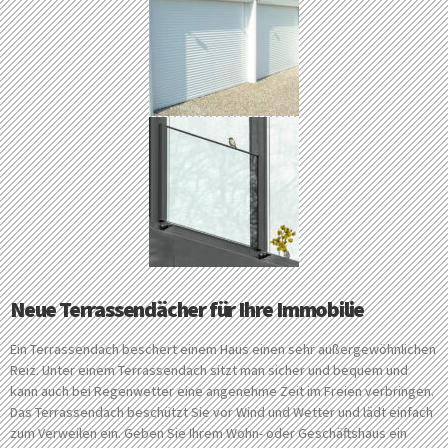
Neue Terrassendächer für Ihre Immobilie
Ein Terrassendach beschert einem Haus einen sehr außergewöhnlichen
Reiz. Unter einem Terrassendach sitzt man sicher und bequem und
kann auch bei Regenwetter eine angenehme Zeit im Freien verbringen.
Das Terrassendach beschützt Sie vor Wind und Wetter und lädt einfach
zum Verweilen ein. Geben Sie Ihrem Wohn- oder Geschäftshaus ein