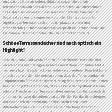
zusätzliches Mehr an Wohnqualität und setzen Sie auf ein
Terrassendach vom Spezialisten. Als versiertes Fachunternehmen
begeistert uns vorwiegend das Terrassendach aus Aluminium. Im
Gegensatz zu Ausführungen aus Holz oder Stahl ist das aus Alu
angefertigte Terrassendach erheblich platzsparender und
strapazierfähiger. Nichtsdestotrotz versprüht ein Terrassendach aus
Alu immer auch ein sehr hohes Maß an Komfort und Schutz.
SchöneTerrassendächer sind auch optisch ein
Highlight!
Je nach Ausmaß und Gestalt der zu überdachenden Bereiche sind
verschiedene Ausführungen an Terrassendächern vorhanden. Und je
nach jeweiligem Geschmack kann unter verschiedenen Konstruktionen
entschieden werden. Sie werden sehen, dass das Terrassendach ein
Hauptkriterium für die intensivere Nutzung des Gartens ist. Wir können
Ihnen schon jetzt versprechen, dass Sie bis in den Spätherbst hinein
sehr viel Freude an Ihrer Terrasse haben werden. Das Terrassendach
erhöht schlichtweg die Lebensqualität. Für den Fall das Ihr bisheriges
Terrassendach nicht mehr funktioniert, steht Ihnen unser
Mitarbeiterteam auch für Reparaturen und Wartungsarbeiten zur