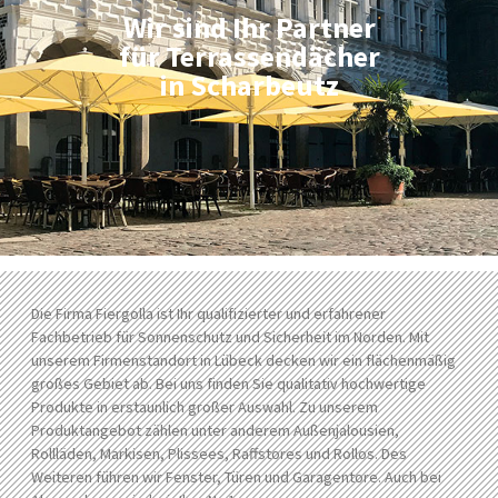
Wir sind Ihr Partner
für Terrassendächer
in Scharbeutz
Die Firma Fiergolla ist Ihr qualifizierter und erfahrener
Fachbetrieb für Sonnenschutz und Sicherheit im Norden. Mit
unserem Firmenstandort in Lübeck decken wir ein flächenmäßig
großes Gebiet ab. Bei uns finden Sie qualitativ hochwertige
Produkte in erstaunlich großer Auswahl. Zu unserem
Produktangebot zählen unter anderem Außenjalousien,
Rollläden, Markisen, Plissees, Raffstores und Rollos. Des
Weiteren führen wir Fenster, Türen und Garagentore. Auch bei