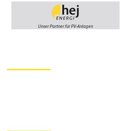
Unser Partner für PV-Anlagen
Fiergolla
Ausstellung &
Beratung
Im Hause der Tochterfirma
Tischlerei Svenson
Kruppstraße 12 – 23560
Lübeck
Fiergolla Werkstatt
& Ersatzteile