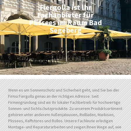
Fiergolla ist Ihr
Fachanbieter für
Plissees im Raum Bad
Segeberg
Wenn es um Sonnenschutz und Sicherheit geht, sind Sie bei der
Firma Fiergolla genau an der richtigen Adresse. Seit
Firmengründung sind wir Ihr lokaler Fachbetrieb für hochwertige
Sonnen- und Sichtschutzprodukte. Zu unserem Produktsortiment
gehören unter anderem Außenjalousien, Rollläden, Markisen,
Plissees, Raffstores und Rollos. Unsere Fachleute erledigen
Montage- und Reparaturarbeiten und zeigen Ihnen Wege auf, wie