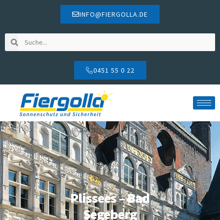
INFO@FIERGOLLA.DE
0451 55 0 22
Plissees – Bad
Segeberg