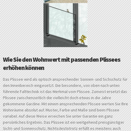
Wie Sie den Wohnwert mit passenden Plissees
erhöhen können
Das Plissee wird als optisch ansprechender Sonnen- und Sichschutz für
den Innenbereich eingesetzt. Die besondere, von oben nach unten
führende Falttechnik ist das Merkmal vom Plissee. Zumeist ersetzt das
Plissee zwischenzeitlich die vielleicht doch etwas in die Jahre
gekommene Gardine. Mit einem ansprechenden Plissee werten Sie Ihre
Wohnräume absolut auf. Muster, Farbe und Maße sind beim Plissee
variabel. Auf diese Weise erreichen Sie unter Garantie ein ganz
persönliches Ergebnis. Das Plissee ist ein weitgehend preisgünstiger
Sicht- und Sonnenschutz. Nichtsdestotrotz erfüllt es meistens auch