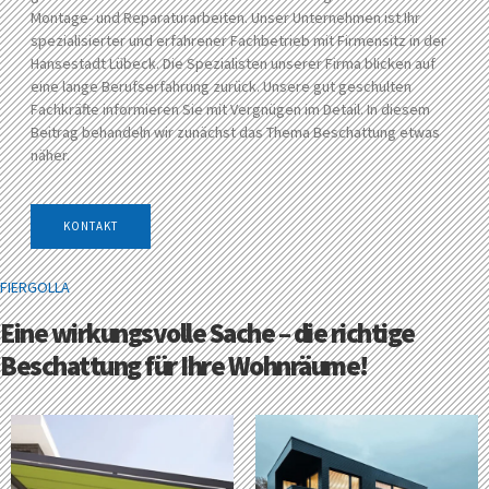
Montage- und Reparaturarbeiten. Unser Unternehmen ist Ihr
spezialisierter und erfahrener Fachbetrieb mit Firmensitz in der
Hansestadt Lübeck. Die Spezialisten unserer Firma blicken auf
eine lange Berufserfahrung zurück. Unsere gut geschulten
Fachkräfte informieren Sie mit Vergnügen im Detail. In diesem
Beitrag behandeln wir zunächst das Thema Beschattung etwas
näher.
KONTAKT
FIERGOLLA
Eine wirkungsvolle Sache – die richtige
Beschattung für Ihre Wohnräume!