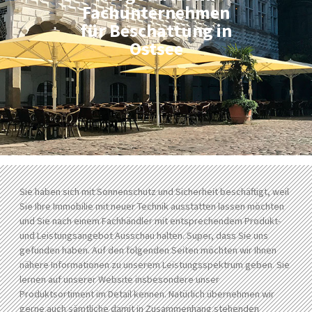
Fachunternehmen
für Beschattung in
Ostsee
Sie haben sich mit Sonnenschutz und Sicherheit beschäftigt, weil
Sie Ihre Immobilie mit neuer Technik ausstatten lassen möchten
und Sie nach einem Fachhändler mit entsprechendem Produkt-
und Leistungsangebot Ausschau halten. Super, dass Sie uns
gefunden haben. Auf den folgenden Seiten möchten wir Ihnen
nähere Informationen zu unserem Leistungsspektrum geben. Sie
lernen auf unserer Website insbesondere unser
Produktsortiment im Detail kennen. Natürlich übernehmen wir
gerne auch sämtliche damit in Zusammenhang stehenden