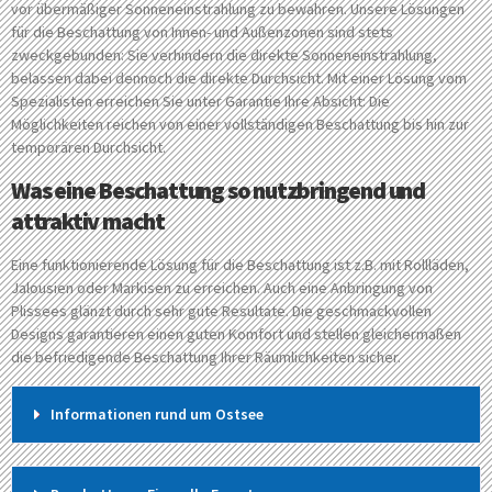
vor übermäßiger Sonneneinstrahlung zu bewahren. Unsere Lösungen
für die Beschattung von Innen- und Außenzonen sind stets
zweckgebunden: Sie verhindern die direkte Sonneneinstrahlung,
belassen dabei dennoch die direkte Durchsicht. Mit einer Lösung vom
Spezialisten erreichen Sie unter Garantie Ihre Absicht: Die
Möglichkeiten reichen von einer vollständigen Beschattung bis hin zur
temporären Durchsicht.
Was eine Beschattung so nutzbringend und
attraktiv macht
Eine funktionierende Lösung für die Beschattung ist z.B. mit Rollläden,
Jalousien oder Markisen zu erreichen. Auch eine Anbringung von
Plissees glänzt durch sehr gute Resultate. Die geschmackvollen
Designs garantieren einen guten Komfort und stellen gleichermaßen
die befriedigende Beschattung Ihrer Räumlichkeiten sicher.
Informationen rund um Ostsee