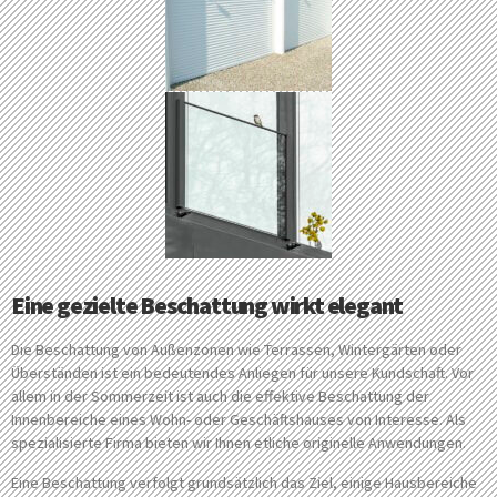
Eine gezielte Beschattung wirkt elegant
Die Beschattung von Außenzonen wie Terrassen, Wintergärten oder
Überständen ist ein bedeutendes Anliegen für unsere Kundschaft. Vor
allem in der Sommerzeit ist auch die effektive Beschattung der
Innenbereiche eines Wohn- oder Geschäftshauses von Interesse. Als
spezialisierte Firma bieten wir Ihnen etliche originelle Anwendungen.
Eine Beschattung verfolgt grundsätzlich das Ziel, einige Hausbereiche