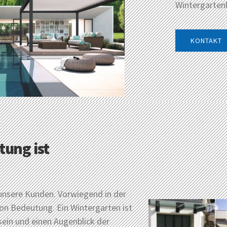
Wintergarten
KONTAKT
tung ist
unsere Kunden. Vorwiegend in der
n Bedeutung. Ein Wintergarten ist
sein und einen Augenblick der