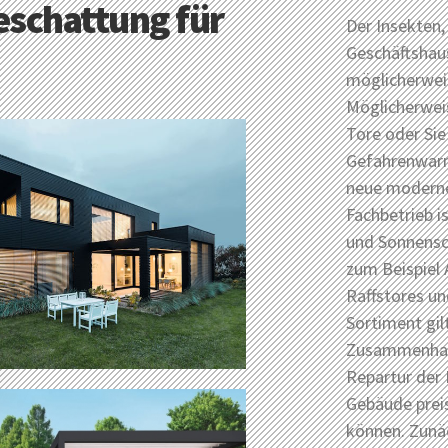
schattung für
Der Insekten,
Geschäftshau
möglicherweis
Möglicherweis
Tore oder Sie
Gefahrenwarna
neue moderne
Fachbetrieb i
und Sonnensch
zum Beispiel 
Raffstores u
Sortiment gil
Zusammenhang
Repartur der 
Gebäude prei
können. Zunä