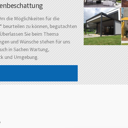
tenbeschattung
Um die Möglichkeiten für die
 beurteilen zu können, begutachten
. Überlassen Sie beim Thema
ungen und Wünsche stehen für uns
 auch in Sachen Wartung,
eck und Umgebung.
e