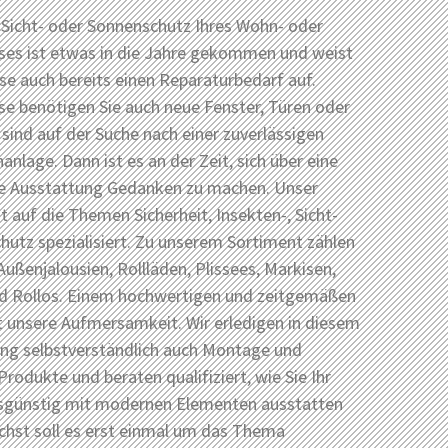
 Sicht- oder Sonnenschutz Ihres Wohn- oder
ses ist etwas in die Jahre gekommen und weist
e auch bereits einen Reparaturbedarf auf.
e benötigen Sie auch neue Fenster, Türen oder
 sind auf der Suche nach einer zuverlässigen
nlage. Dann ist es an der Zeit, sich über eine
 Ausstattung Gedanken zu machen. Unser
st auf die Themen Sicherheit, Insekten-, Sicht-
utz spezialisiert. Zu unserem Sortiment zählen
Außenjalousien, Rollläden, Plissees, Markisen,
nd Rollos. Einem hochwertigen und zeitgemäßen
t unsere Aufmersamkeit. Wir erledigen in diesem
 selbstverständlich auch Montage und
Produkte und beraten qualifiziert, wie Sie Ihr
sgünstig mit modernen Elementen ausstatten
chst soll es erst einmal um das Thema