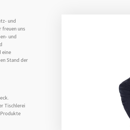
utz- und
r freuen uns
nen- und
nd
 eine
en Stand der
eck.
r Tischlerei
e Produkte