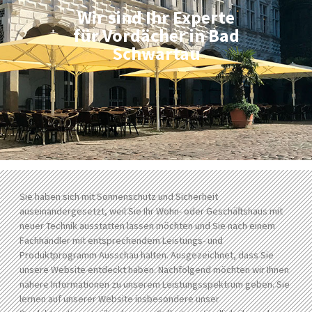
Wir sind Ihr Experte
für Vordächer in Bad
Schwartau
Sie haben sich mit Sonnenschutz und Sicherheit
auseinandergesetzt, weil Sie Ihr Wohn- oder Geschäftshaus mit
neuer Technik ausstatten lassen möchten und Sie nach einem
Fachhändler mit entsprechendem Leistungs- und
Produktprogramm Ausschau halten. Ausgezeichnet, dass Sie
unsere Website entdeckt haben. Nachfolgend möchten wir Ihnen
nähere Informationen zu unserem Leistungsspektrum geben. Sie
lernen auf unserer Website insbesondere unser