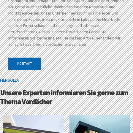
Produktsortiment näher kennen. Selbstverständlich übernehmen
wir gerne auch sämtliche damit verbundenen Reparatur- und
Montagearbeiten. Unser Unternehmen ist Ihr qualifizierter und
erfahrener Fachbetrieb mit Firmensitz in Lübeck. Die Mitarbeiter
unserer Firma schauen auf eine lange und intensive
Berufserfahrung zurück. Unsere freundlichen Fachleute
informieren Sie gerne im Detail. In diesem Artikel behandeln wir
zunächst das Thema Vordächer etwas näher.
KONTAKT
FIERGOLLA
Unsere Experten informieren Sie gerne zum
Thema Vordächer