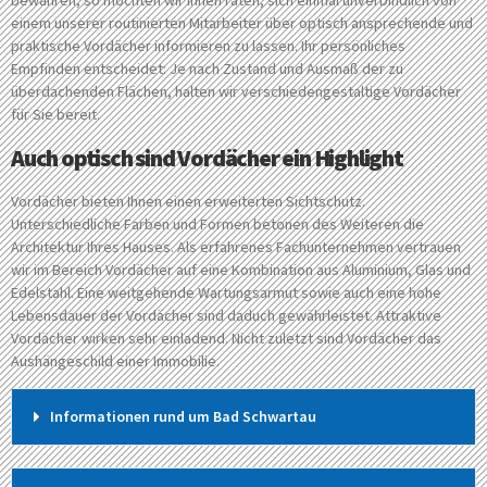
bewahren, so möchten wir Ihnen raten, sich einmal unverbindlich von
einem unserer routinierten Mitarbeiter über optisch ansprechende und
praktische Vordächer informieren zu lassen. Ihr persönliches
Empfinden entscheidet: Je nach Zustand und Ausmaß der zu
überdachenden Flächen, halten wir verschiedengestaltige Vordächer
für Sie bereit.
Auch optisch sind Vordächer ein Highlight
Vordächer bieten Ihnen einen erweiterten Sichtschutz.
Unterschiedliche Farben und Formen betonen des Weiteren die
Architektur Ihres Hauses. Als erfahrenes Fachunternehmen vertrauen
wir im Bereich Vordächer auf eine Kombination aus Aluminium, Glas und
Edelstahl. Eine weitgehende Wartungsarmut sowie auch eine hohe
Lebensdauer der Vordächer sind daduch gewährleistet. Attraktive
Vordächer wirken sehr einladend. Nicht zuletzt sind Vordächer das
Aushängeschild einer Immobilie.
Informationen rund um Bad Schwartau