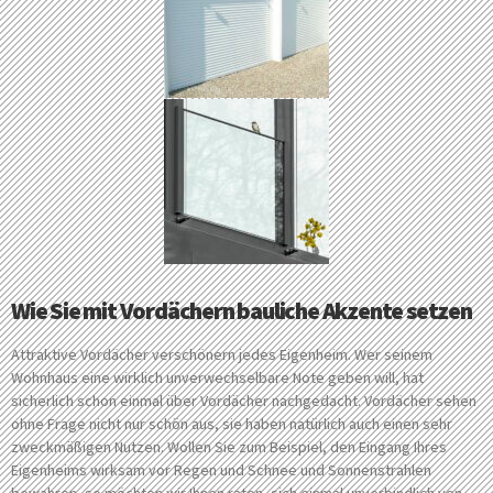
Wie Sie mit Vordächern bauliche Akzente setzen
Attraktive Vordächer verschönern jedes Eigenheim. Wer seinem
Wohnhaus eine wirklich unverwechselbare Note geben will, hat
sicherlich schon einmal über Vordächer nachgedacht. Vordächer sehen
ohne Frage nicht nur schön aus, sie haben natürlich auch einen sehr
zweckmäßigen Nutzen. Wollen Sie zum Beispiel, den Eingang Ihres
Eigenheims wirksam vor Regen und Schnee und Sonnenstrahlen