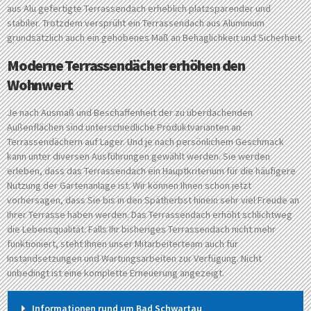
aus Alu gefertigte Terrassendach erheblich platzsparender und
stabiler. Trotzdem versprüht ein Terrassendach aus Aluminium
grundsätzlich auch ein gehobenes Maß an Behaglichkeit und Sicherheit.
Moderne Terrassendächer erhöhen den
Wohnwert
Je nach Ausmaß und Beschaffenheit der zu überdachenden
Außenflächen sind unterschiedliche Produktvarianten an
Terrassendächern auf Lager. Und je nach persönlichem Geschmack
kann unter diversen Ausführungen gewählt werden. Sie werden
erleben, dass das Terrassendach ein Hauptkriterium für die häufigere
Nutzung der Gartenanlage ist. Wir können Ihnen schon jetzt
vorhersagen, dass Sie bis in den Spätherbst hinein sehr viel Freude an
Ihrer Terrasse haben werden. Das Terrassendach erhöht schlichtweg
die Lebensqualität. Falls Ihr bisheriges Terrassendach nicht mehr
funktioniert, steht Ihnen unser Mitarbeiterteam auch für
Instandsetzungen und Wartungsarbeiten zur Verfügung. Nicht
unbedingt ist eine komplette Erneuerung angezeigt.
Informationen rund um Bad Schwartau