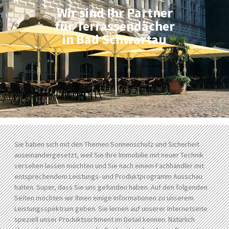
Wir sind Ihr Partner
für Terrassendächer
in Bad Schwartau
Sie haben sich mit den Themen Sonnenschutz und Sicherheit
auseinandergesetzt, weil Sie Ihre Immobilie mit neuer Technik
versehen lassen möchten und Sie nach einem Fachhändler mit
entsprechendem Leistungs- und Produktprogramm Ausschau
halten. Super, dass Sie uns gefunden haben. Auf den folgenden
Seiten möchten wir Ihnen einige Informationen zu unserem
Leistungsspektrum geben. Sie lernen auf unserer Internetseite
speziell unser Produktsortiment im Detail kennen. Natürlich