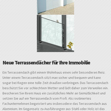
Neue Terrassendächer für Ihre Immobilie
Ein Terrassendach gibt einem Wohnhaus einen sehr besonderen Reiz.
Unter einem Terrassendach sitzt man sicher und bequem und kann
sogar bei Regen eine tolle Zeit draußen verbringen. Das Terrassendach
beschützt Sie vor schlechtem Wetter und lädt daher zum Verweilen ein.
Bescheren Sie Ihrem Haus ein zusätzliches Mehr an Gemütlichkeit und
setzen Sie auf ein Terrassendach vom Profi. Als routiniertes
Fachunternehmen begeistert uns insbesodere das Terrassendach aus
Aluminium. Im Gegensatz zu Ausführungen aus Stahl oder Holz ist das