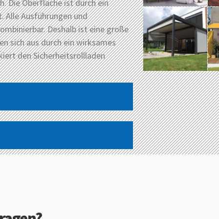
. Die Oberfläche ist durch ein
. Alle Ausführungen und
mbinierbar. Deshalb ist eine große
nen sich aus durch ein wirksames
iert den Sicherheitsrollladen
Fragen?