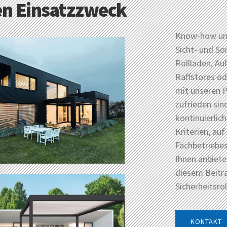
den Einsatzzweck
Know-how und
Sicht- und S
Rollläden, Au
Raffstores od
mit unseren P
zufrieden sin
kontinuierlic
Kriterien, auf
Fachbetriebe
Ihnen anbiete
diesem Beitr
Sicherheitsro
KONTAKT