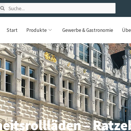
Start
Produkte
Gewerbe & Gastronomie
Übe
eitsrollläden – Ratz