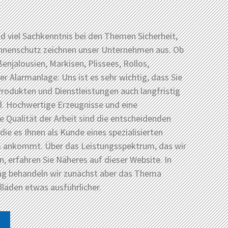
 viel Sachkenntnis bei den Themen Sicherheit,
onnenschutz zeichnen unser Unternehmen aus. Ob
ßenjalousien, Markisen, Plissees, Rollos,
er Alarmanlage: Uns ist es sehr wichtig, dass Sie
rodukten und Dienstleistungen auch langfristig
d. Hochwertige Erzeugnisse und eine
he Qualität der Arbeit sind die entscheidenden
 die es Ihnen als Kunde eines spezialisierten
s ankommt. Über das Leistungsspektrum, das wir
n, erfahren Sie Näheres auf dieser Website. In
ag behandeln wir zunächst aber das Thema
llläden etwas ausführlicher.