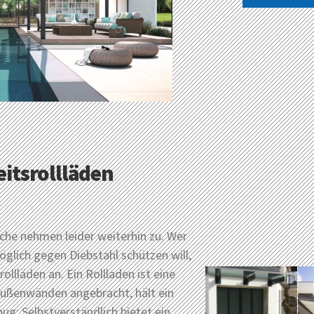
eitsrollläden
che nehmen leider weiterhin zu. Wer
öglich gegen Diebstahl schützen will,
llläden an. Ein Rollladen ist eine
Außenwänden angebracht, hält ein
ug: Selbstverständlich bietet ein