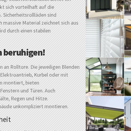
 sich vorteilhaft auf die
Sicherheitsrollläden sind
ich massive Material zeichnet sich aus
rd durch einen stabilen
n beruhigen!
n an Rolltore. Die jeweiligen Blenden
Elektroantrieb, Kurbel oder mit
n montiert, bieten
 Fenstern und Türen. Auch
älte, Regen und Hitze.
ebäude unkompliziert montieren.
heit