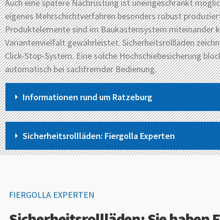
Auch eine spätere Nachrüstung ist uneingeschränkt möglich
eigenes Mehrschichtverfahren besonders robust produziert
Produktelemente sind im Baukastensystem miteinander ko
Variantenvielfalt gewährleistet. Sicherheitsrollläden zeich
Click-Stop-System. Eine solche Hochschiebesicherung block
automatisch bei sachfremder Bedienung.
Informationen rund um Ratzeburg
Sicherheitsrollläden: Fiergolla Experten
FIERGOLLA EXPERTEN
Sicherheitsrollläden: Sie haben 