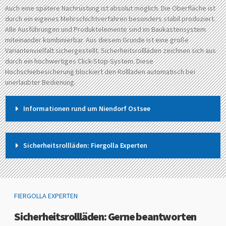
Auch eine spätere Nachrüstung ist absolut möglich. Die Oberfläche ist
durch ein eigenes Mehrschichtverfahren besonders stabil produziert.
Alle Ausführungen und Produktelemente sind im Baukastensystem
miteinander kombinierbar. Aus diesem Grunde ist eine große
Variantenvielfalt sichergestellt. Sicherheitsrollläden zeichnen sich aus
durch ein hochwertiges Click-Stop-System. Diese
Hochschiebesicherung blockiert den Rollladen automatisch bei
unerlaubter Bedienung.
Informationen rund um Niendorf Ostsee
Sicherheitsrollläden: Fiergolla Experten
FIERGOLLA EXPERTEN
Sicherheitsrollläden: Gerne beantworten