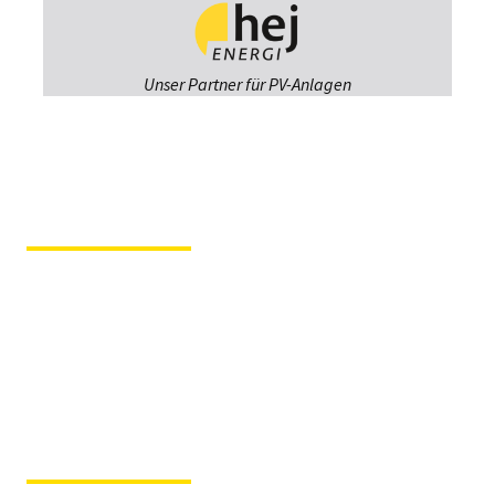
Unser Partner für PV-Anlagen
Fiergolla
Ausstellung &
Beratung
Im Hause der Tochterfirma
Tischlerei Svenson
Kruppstraße 12 – 23560
Lübeck
Fiergolla Werkstatt
& Ersatzteile