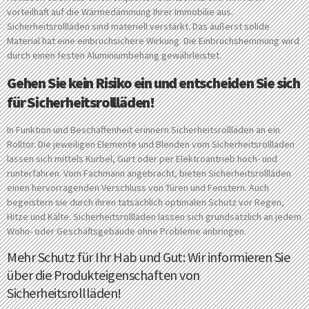
vorteilhaft auf die Wärmedämmung Ihrer Immobilie aus.
Sicherheitsrollläden sind materiell verstärkt. Das äußerst solide
Material hat eine einbruchsichere Wirkung. Die Einbruchshemmung wird
durch einen festen Aluminiumbehang gewährleistet.
Gehen Sie kein Risiko ein und entscheiden Sie sich
für Sicherheitsrollläden!
In Funktion und Beschaffenheit erinnern Sicherheitsrollläden an ein
Rolltor. Die jeweiligen Elemente und Blenden vom Sicherheitsrollladen
lassen sich mittels Kurbel, Gurt oder per Elektroantrieb hoch- und
runterfahren. Vom Fachmann angebracht, bieten Sicherheitsrollläden
einen hervorragenden Verschluss von Türen und Fenstern. Auch
begeistern sie durch ihren tatsächlich optimalen Schutz vor Regen,
Hitze und Kälte. Sicherheitsrollläden lassen sich grundsätzlich an jedem
Wohn- oder Geschäftsgebäude ohne Probleme anbringen.
Mehr Schutz für Ihr Hab und Gut: Wir informieren Sie
über die Produkteigenschaften von
Sicherheitsrollläden!