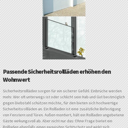
Passende Sicherheitsrollläden erhöhen den
Wohnwert
Sicherheitsrollläden sorgen für ein sicherer Gefühl. Einbrüche werden
mehr. Wer oft unterwegs ist oder schlicht sein Hab und Gut bestmöglich
gegen Diebstahl schützen möchte, für den bieten sich hochwertige
Sicherheitsrollläden an. Ein Rollladen ist eine zusätzliche Befestigung
von Fenstern und Türen. Außen montiert, hält ein Rollladen ungebetene
Gäste wirkungsvoll ab. Aber nicht nur das: Ohne Frage bietet ein
Rollladen ebenfalls einen exquisiten Sichtschutz und wirkt sich