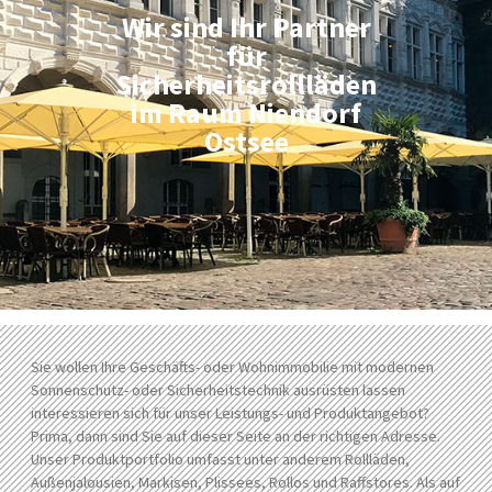
Wir sind Ihr Partner
für
Sicherheitsrollläden
im Raum Niendorf
Ostsee
Sie wollen Ihre Geschäfts- oder Wohnimmobilie mit modernen
Sonnenschutz- oder Sicherheitstechnik ausrüsten lassen
interessieren sich für unser Leistungs- und Produktangebot?
Prima, dann sind Sie auf dieser Seite an der richtigen Adresse.
Unser Produktportfolio umfasst unter anderem Rollläden,
Außenjalousien, Markisen, Plissees, Rollos und Raffstores. Als auf