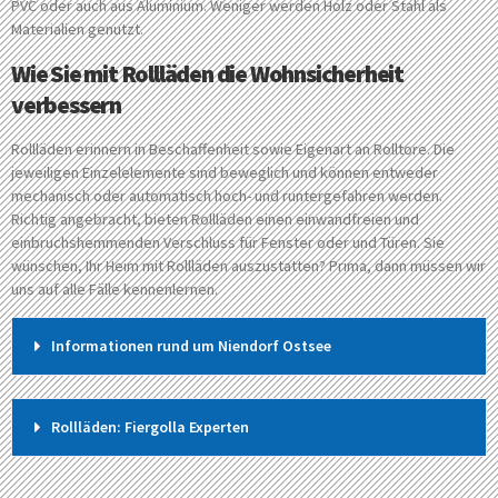
PVC oder auch aus Aluminium. Weniger werden Holz oder Stahl als
Materialien genutzt.
Wie Sie mit Rollläden die Wohnsicherheit
verbessern
Rollläden erinnern in Beschaffenheit sowie Eigenart an Rolltore. Die
jeweiligen Einzelelemente sind beweglich und können entweder
mechanisch oder automatisch hoch- und runtergefahren werden.
Richtig angebracht, bieten Rollläden einen einwandfreien und
einbruchshemmenden Verschluss für Fenster oder und Türen. Sie
wünschen, Ihr Heim mit Rollläden auszustatten? Prima, dann müssen wir
uns auf alle Fälle kennenlernen.
Informationen rund um Niendorf Ostsee
Rollläden: Fiergolla Experten