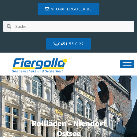
INFO@FIERGOLLA.DE
0451 55 0 22
Rollläden – Niendorf
Ostsee