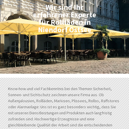
Wir sind Ihr
erfahrener Experte
für Rollläden in
Niendorf Ostsee
Know-how und viel Fachkenntnis bei den Themen Sicherheit,
Sonnen- und Sichtschutz zeichnen unsere Firma aus. Ob
Außenjalousien, Rollläden, Markisen, Plissees, Rollos, Raffstores
oder Alarmanlage: Uns ist es ganz besonders wichtig, dass Sie
mit unseren Dienstleistungen und Produkten auch langfristig
zufrieden sind. Hochwertige Erzeugnisse und eine
gleichbleibende Qualität der Arbeit sind die entscheidenden