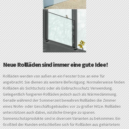
Neue Rollläden sind immer eine gute Idee!
Rollläden werden von außen an ein Fenster bzw. an eine Tür
angebracht. Sie dienen als weitere Befestigung. Normalerweise finden
Rollläden als Sichtschutz oder als Einbruchsschutz Verwendung.
Gelegentlich fungieren Rollläden jedoch auch als Wärmedämmung.
Gerade während der Sommerzeit bewahren Rollläden die Zimmer
eines Wohn- oder Geschäftsgebäudes vor zu großer Hitze. Rollläden
unterstützen auch dabei, nützliche Energie zu sparen.
Sonnenschutzprodukte sind in diversen Varianten zu bekommen. Ein
Großteil der Kunden entschließen sich für Rollläden aus gehärtetem