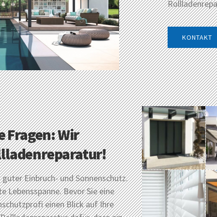
Rollladenrepa
KONTAKT
 Fragen: Wir
llladenreparatur!
in guter Einbruch- und Sonnenschutz.
te Lebensspanne. Bevor Sie eine
schutzprofi einen Blick auf Ihre