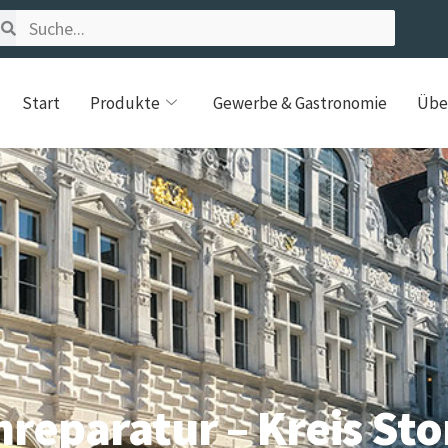
Start
Produkte
Gewerbe & Gastronomie
Übe
nreparatur – Kreis St