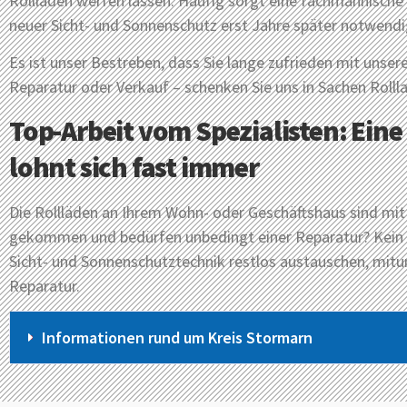
Rollläden werfen lassen. Häufig sorgt eine fachmännische 
neuer Sicht- und Sonnenschutz erst Jahre später notwendi
Es ist unser Bestreben, dass Sie lange zufrieden mit unser
Reparatur oder Verkauf – schenken Sie uns in Sachen Rolll
Top-Arbeit vom Spezialisten: Eine
lohnt sich fast immer
Die Rollläden an Ihrem Wohn- oder Geschäftshaus sind mit d
gekommen und bedürfen unbedingt einer Reparatur? Kein
Sicht- und Sonnenschutztechnik restlos austauschen, mitunt
Reparatur.
Informationen rund um Kreis Stormarn