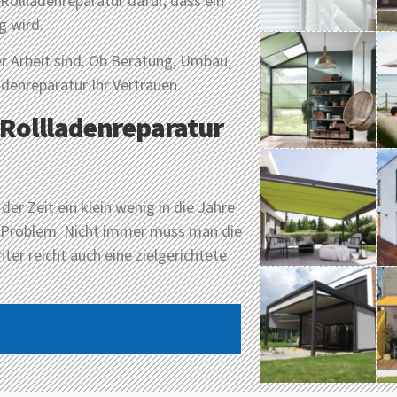
Rollladenreparatur dafür, dass ein
g wird.
er Arbeit sind. Ob Beratung, Umbau,
adenreparatur Ihr Vertrauen.
 Rollladenreparatur
er Zeit ein klein wenig in die Jahre
 Problem. Nicht immer muss man die
er reicht auch eine zielgerichtete