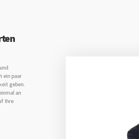
rten
 und
 ein paar
keit geben.
 einmal an
uf Ihre