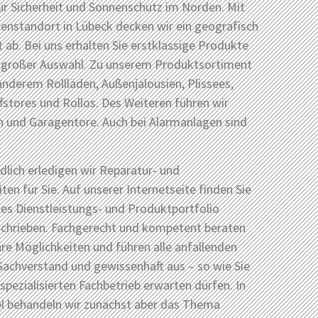
ür Sicherheit und Sonnenschutz im Norden. Mit
enstandort in Lübeck decken wir ein geografisch
 ab. Bei uns erhalten Sie erstklassige Produkte
ch großer Auswahl. Zu unserem Produktsortiment
anderem Rollläden, Außenjalousien, Plissees,
fstores und Rollos. Des Weiteren führen wir
n und Garagentore. Auch bei Alarmanlagen sind
dlich erledigen wir Reparatur- und
en für Sie. Auf unserer Internetseite finden Sie
es Dienstleistungs- und Produktportfolio
eschrieben. Fachgerecht und kompetent beraten
Ihre Möglichkeiten und führen alle anfallenden
Sachverstand und gewissenhaft aus – so wie Sie
spezialisierten Fachbetrieb erwarten dürfen. In
el behandeln wir zunächst aber das Thema