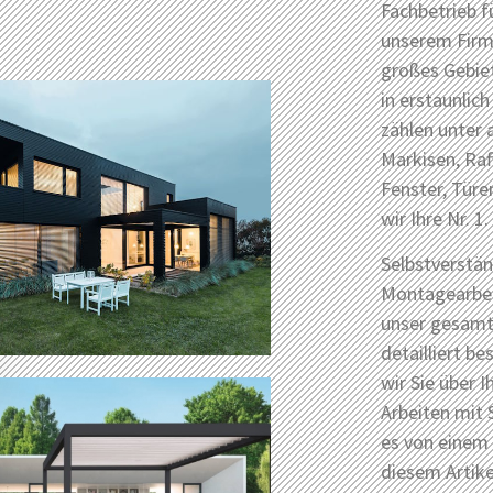
Fachbetrieb f
unserem Firm
großes Gebiet
in erstaunli
zählen unter 
Markisen, Raf
Fenster, Türe
wir Ihre Nr. 1.
Selbstverstän
Montagearbeit
unser gesamt
detailliert b
wir Sie über 
Arbeiten mit 
es von einem 
diesem Artik