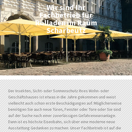
Wir sind Ihr
Fachbetrieb für
Rolladen im Raum
Scharbeutz
Der Insekten, Sicht- oder Sonnenschutz Ihres Wohn- oder
Geschäftshauses ist etwas in die Jahre gekommen und weist
vielleicht auch schon erste Beschädigungen auf. Möglicherweise
benötigen Sie auch neue Türen, Fenster oder Tore oder Sie sind
auf der Suche nach einer zuverlässigen Gefahrenwarnanlage.
Dann ist es höchste Eisenbahn, sich über eine moderne neue
Ausstattung Gedanken zu machen. Unser Fachbetrieb ist auf die