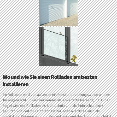
Wo und wie Sie einen Rollladen am besten
installieren
Ein Rollladen wird von außen an ein Fenster beziehungsweise an eine
Tür angebracht. Er wird verwendet als erweiterte Befestigung. In der
Regel wird der Rollladen als Sichtschutz und als Einbruchsschutz
genutzt. Von Zeit zu Zeit dient ein Rollladen allerdings auch als
zusätzliche Wärmeisolierung. Speziell während des Sommers schützt