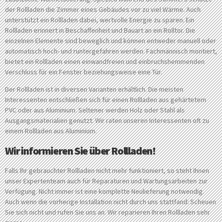
der Rollladen die Zimmer eines Gebäudes vor zu viel Wärme. Auch
unterstützt ein Rollladen dabei, wertvolle Energie zu sparen. Ein
Rollladen erinnert in Beschaffenheit und Bauart an ein Rolltor. Die
einzelnen Elemente sind beweglich und können entweder manuell oder
automatisch hoch- und runtergefahren werden. Fachmännisch montiert,
bietet ein Rollladen einen einwandfreien und einbruchshemmenden
Verschluss für ein Fenster beziehungsweise eine Tür.
Der Rollladen ist in diversen Varianten erhältlich. Die meisten
Interessenten entschließen sich für einen Rollladen aus gehärtetem
PVC oder aus Aluminium. Seltener werden Holz oder Stahl als
Ausgangsmaterialien genutzt. Wir raten unseren Interessenten oft zu
einem Rollladen aus Aluminium.
Wir informieren Sie über Rollladen!
Falls Ihr gebrauchter Rollladen nicht mehr funktioniert, so steht Ihnen
unser Expertenteam auch für Reparaturen und Wartungsarbeiten zur
Verfügung. Nicht immer ist eine komplette Neulieferung notwendig.
Auch wenn die vorherige Installation nicht durch uns stattfand: Scheuen
Sie sich nicht und rufen Sie uns an. Wir reparieren Ihren Rollladen sehr