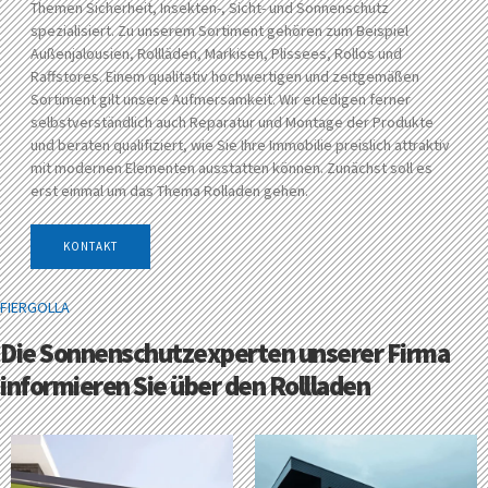
Themen Sicherheit, Insekten-, Sicht- und Sonnenschutz
spezialisiert. Zu unserem Sortiment gehören zum Beispiel
Außenjalousien, Rollläden, Markisen, Plissees, Rollos und
Raffstores. Einem qualitativ hochwertigen und zeitgemäßen
Sortiment gilt unsere Aufmersamkeit. Wir erledigen ferner
selbstverständlich auch Reparatur und Montage der Produkte
und beraten qualifiziert, wie Sie Ihre Immobilie preislich attraktiv
mit modernen Elementen ausstatten können. Zunächst soll es
erst einmal um das Thema Rolladen gehen.
KONTAKT
FIERGOLLA
Die Sonnenschutzexperten unserer Firma
informieren Sie über den Rollladen