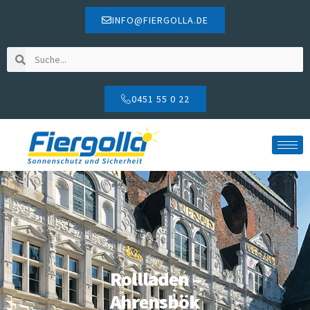
INFO@FIERGOLLA.DE
0451 55 0 22
Rollladen –
Ahrensbök