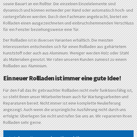
sowie Bauart an ein Rolltor. Die einzelnen Einzelelemente sind
dynamisch und können entweder per Hand oder automatisch hoch- und
runtergefahren werden. Durch den Fachmann angebracht, bietet ein
Rollladen einen ausgezeichneten und einbruchshemmenden Verschluss
für ein Fenster beziehungsweise eine Tür.
Der Rollladen ist in diversen Varianten erhältlich. Die meisten
Interessenten entscheiden sich für einen Rollladen aus gehärtetem
Kunststoff oder auch aus Aluminium. Weniger werden Holz oder Stahl
als Materialien genutzt. Wir raten unseren Kunden zumeist zu einem
Rollladen aus Aluminium.
Ein neuer Rollladen ist immer eine gute Idee!
Für den Fall das Ihr gebrauchter Rollladen nicht mehr funktionsfähig ist,
so steht Ihnen unser Mitarbeiterteam auch für Wartungsarbeiten und
Reparaturen bereit. Nicht immer ist eine komplette Neulieferung
angezeigt. Auch wenn die ursprüngliche Ausführung nicht durch uns
erfolgte: Überlegen Sie nicht und rufen Sie uns an. Wir reparieren Ihren
Rollladen sehr gerne.