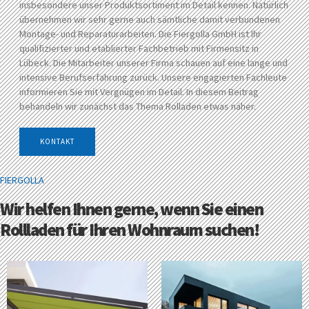
insbesondere unser Produktsortiment im Detail kennen. Natürlich
übernehmen wir sehr gerne auch sämtliche damit verbundenen
Montage- und Reparaturarbeiten. Die Fiergolla GmbH ist Ihr
qualifizierter und etablierter Fachbetrieb mit Firmensitz in
Lübeck. Die Mitarbeiter unserer Firma schauen auf eine lange und
intensive Berufserfahrung zurück. Unsere engagierten Fachleute
informieren Sie mit Vergnügen im Detail. In diesem Beitrag
behandeln wir zunächst das Thema Rolladen etwas näher.
KONTAKT
FIERGOLLA
Wir helfen Ihnen gerne, wenn Sie einen
Rollladen für Ihren Wohnraum suchen!