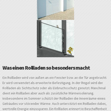
Was einen Rollladen so besonders macht
Ein Rollladen wird von außen an ein Fenster bzw. an die Tür angebracht.
Er wird verwendet als erweiterte Befestigung. In der Regel wird der
Rollladen als Sichtschutz oder als Einbruchsschutz genutzt. Manchmal
dient ein Rollladen aber auch als zusätzliche Wärmeisolierung.
Insbesondere im Sommer schützt der Rollladen die Innenräume eines
Gebäudes vor störender Wärme. Auch unterstützt ein Rollladen dabei,
wertvolle Energie einzusparen. Ein Rollladen erinnert in Beschaffenheit