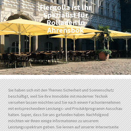
Fiergolla ist Ihr
Spezialist für
Rolladen in
Ahrensbök
Sie haben sich mit den Themen Sicherheit und Sonnenschutz
beschäftigt, weil Sie Ihre Immobilie mit moderner Technik
versehen lassen möchten und Sie nach einem Fachunternehmen
mit entsprechendem Leistungs- und Produktprogramm Ausschau
halten. Super, dass Sie uns gefunden haben. Nachfolgend
möchten wir Ihnen einige Informationen zu unserem
Leistungsspektrum geben. Sie lernen auf unserer Internetseite