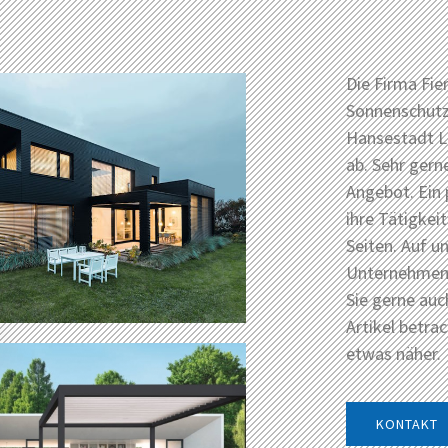
Die Firma Fier
Sonnenschutz 
Hansestadt L
ab. Sehr gern
Angebot. Ein 
ihre Tätigkei
Seiten. Auf un
Unternehmen i
Sie gerne auc
Artikel betra
etwas näher.
KONTAKT