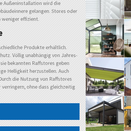
 Außeninstallation wird die
ebäudeinnere gelangen. Stores oder
 weniger effizient.
e
hiedliche Produkte erhältlich.
hutz. Völlig unabhängig von Jahres-
usie bekannten Raffstores geben
ge Helligkeit herzustellen. Auch
 Durch die Nutzung von Raffstores
verringern, ohne dass gleichzeitig