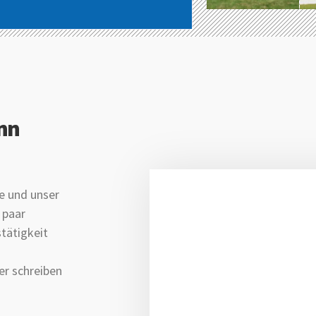
ann
e und unser
 paar
stätigkeit
er schreiben