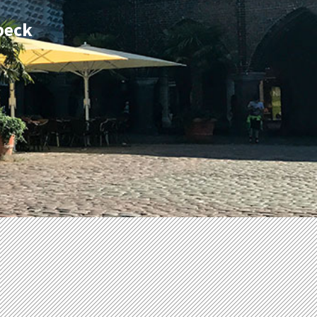
übeck