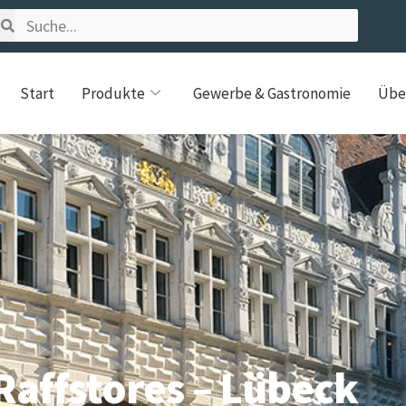
Start
Produkte
Gewerbe & Gastronomie
Übe
Raffstores – Lübeck