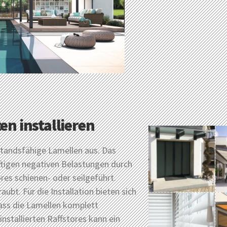
en installieren
standsfähige Lamellen aus. Das
äftigen negativen Belastungen durch
res schienen- oder seilgeführt.
bt. Für die Installation bieten sich
dass die Lamellen komplett
stallierten Raffstores kann ein