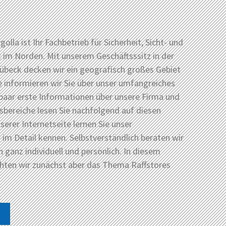
golla ist Ihr Fachbetrieb für Sicherheit, Sicht- und
im Norden. Mit unserem Geschäftsssitz in der
übeck decken wir ein geografisch großes Gebiet
e informieren wir Sie über unser umfangreiches
paar erste Informationen über unsere Firma und
tsbereiche lesen Sie nachfolgend auf diesen
serer Internetseite lernen Sie unser
m Detail kennen. Selbstverständlich beraten wir
h ganz individuell und persönlich. In diesem
chten wir zunächst aber das Thema Raffstores