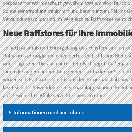
verbesserter Wärmeschutz gewährleistet werden. Durch die
Sonneneinstrahlung minimiert und kann nur zum Teil ins G
Verdunklungsrollos sind im Vergleich zu Raffstores deutlich
Neue Raffstores für Ihre Immobili
Je nach Ausmaß und Formgebung des Fensters sind untersc
Raffstores ermöglichen einen perfekten Licht- und Blendsc
oder Tageszeit: Die auch unter dem Fachbegriff Außenjalo
Ihnen die angenehmene Gelegenheit, stets die für Sie richti
wirken sich Raffstores positiv auf den Stromhaushalt aus:
lässt sich die Anwendung der Klimaanlage schon erkennbar 
auf gewünschte Kühle verzichtet werden muss.
Informationen rund um Lübeck