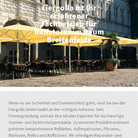
Fiergolla ist Ihr
erfahrener
Fachbetrieb für
Raffstores im Raum
Breitenfelde
Wenn es um Sicherheit und Sonnenschutz geht, sind Sie bei der
Fiergolla GmbH exakt an der richtigen Adresse. Seit
Firmengründung sind wir Ihre lokalen Experten für hochwertige
Sonnen- und Sichtschutzprodukte. Zu unserem Produktsortiment
gehören beispielsweise Rollläden, Außenjalousien, Plissees,
Markisen, Rollos und Raffstores. Wir erledigen Reparatur- und