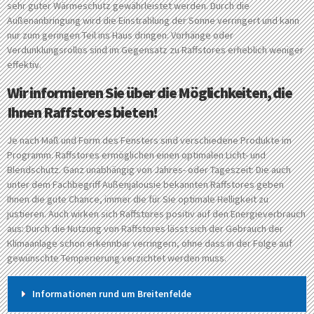
sehr guter Wärmeschutz gewährleistet werden. Durch die
Außenanbringung wird die Einstrahlung der Sonne verringert und kann
nur zum geringen Teil ins Haus dringen. Vorhänge oder
Verdunklungsrollos sind im Gegensatz zu Raffstores erheblich weniger
effektiv.
Wir informieren Sie über die Möglichkeiten, die
Ihnen Raffstores bieten!
Je nach Maß und Form des Fensters sind verschiedene Produkte im
Programm. Raffstores ermöglichen einen optimalen Licht- und
Blendschutz. Ganz unabhängig von Jahres- oder Tageszeit: Die auch
unter dem Fachbegriff Außenjalousie bekannten Raffstores geben
Ihnen die gute Chance, immer die für Sie optimale Helligkeit zu
justieren. Auch wirken sich Raffstores positiv auf den Energieverbrauch
aus: Durch die Nutzung von Raffstores lässt sich der Gebrauch der
Klimaanlage schon erkennbar verringern, ohne dass in der Folge auf
gewünschte Temperierung verzichtet werden muss.
Informationen rund um Breitenfelde