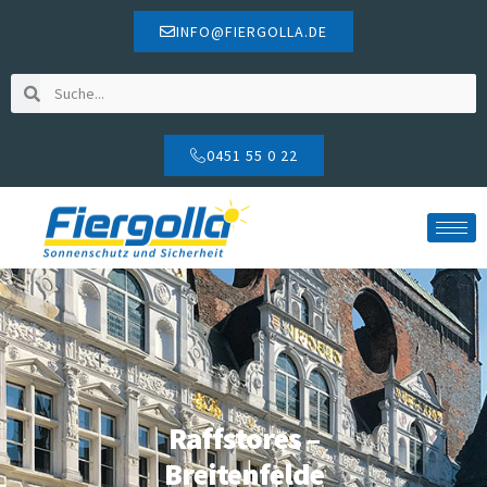
INFO@FIERGOLLA.DE
0451 55 0 22
Raffstores –
Breitenfelde