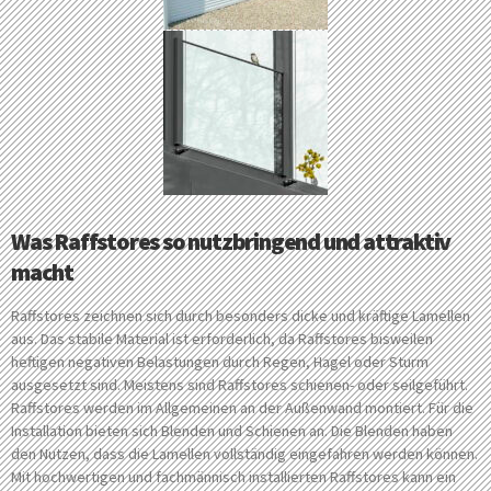
Was Raffstores so nutzbringend und attraktiv
macht
Raffstores zeichnen sich durch besonders dicke und kräftige Lamellen
aus. Das stabile Material ist erforderlich, da Raffstores bisweilen
heftigen negativen Belastungen durch Regen, Hagel oder Sturm
ausgesetzt sind. Meistens sind Raffstores schienen- oder seilgeführt.
Raffstores werden im Allgemeinen an der Außenwand montiert. Für die
Installation bieten sich Blenden und Schienen an. Die Blenden haben
den Nutzen, dass die Lamellen vollständig eingefahren werden können.
Mit hochwertigen und fachmännisch installierten Raffstores kann ein