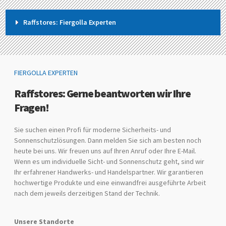
Raffstores: Fiergolla Experten
FIERGOLLA EXPERTEN
Raffstores: Gerne beantworten wir Ihre
Fragen!
Sie suchen einen Profi für moderne Sicherheits- und
Sonnenschutzlösungen. Dann melden Sie sich am besten noch
heute bei uns. Wir freuen uns auf Ihren Anruf oder Ihre E-Mail.
Wenn es um individuelle Sicht- und Sonnenschutz geht, sind wir
Ihr erfahrener Handwerks- und Handelspartner. Wir garantieren
hochwertige Produkte und eine einwandfrei ausgeführte Arbeit
nach dem jeweils derzeitigen Stand der Technik.
Unsere Standorte