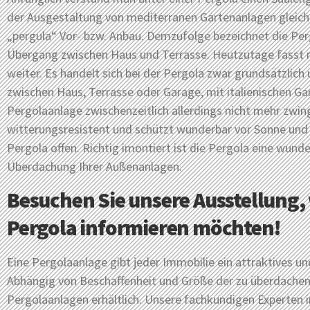
der Ausgestaltung von mediterranen Gartenanlagen gleichg
„pergula“ Vor- bzw. Anbau. Demzufolge bezeichnet die Pe
Übergang zwischen Haus und Terrasse. Heutzutage fasst 
weiter. Es handelt sich bei der Pergola zwar grundsätzlic
zwischen Haus, Terrasse oder Garage, mit italienischen G
Pergolaanlage zwischenzeitlich allerdings nicht mehr zwin
witterungsresistent und schützt wunderbar vor Sonne und R
Pergola offen. Richtig imontiert ist die Pergola eine wunde
Überdachung Ihrer Außenanlagen.
Besuchen Sie unsere Ausstellung, 
Pergola informieren möchten!
Eine Pergolaanlage gibt jeder Immobilie ein attraktives und
Abhängig von Beschaffenheit und Größe der zu überdachen
Pergolaanlagen erhältlich. Unsere fachkundigen Experten i