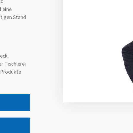
nd
 eine
itigen Stand
eck.
r Tischlerei
e Produkte