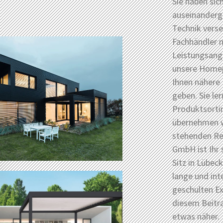
Sie haben sic
auseinanderge
Technik vers
Fachhändler 
Leistungsang
unsere Homep
Ihnen nähere
geben. Sie le
Produktsortim
übernehmen w
stehenden Rep
GmbH ist Ihr 
Sitz in Lübeck
lange und int
geschulten Ex
diesem Beitr
etwas näher.