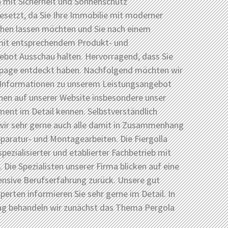
h mit Sicherheit und Sonnenschutz
setzt, da Sie Ihre Immobilie mit moderner
ehen lassen möchten und Sie nach einem
mit entsprechendem Produkt- und
ebot Ausschau halten. Hervorragend, dass Sie
age entdeckt haben. Nachfolgend möchten wir
 Informationen zu unserem Leistungsangebot
rnen auf unserer Website insbesondere unser
ent im Detail kennen. Selbstverständlich
ir sehr gerne auch alle damit in Zusammenhang
aratur- und Montagearbeiten. Die Fiergolla
spezialisierter und etablierter Fachbetrieb mit
. Die Spezialisten unserer Firma blicken auf eine
ensive Berufserfahrung zurück. Unsere gut
perten informieren Sie sehr gerne im Detail. In
ag behandeln wir zunächst das Thema Pergola