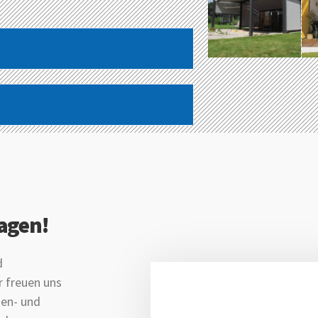
ragen!
d
r freuen uns
nen- und