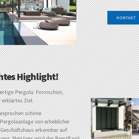
KONTAKT
chtes Highlight!
wertige Pergola. Formschön,
 erklärtes Ziel.
sgesprochen schöne
 Pergolaanlage von erheblicher
 Geschäftshaus erkennbar auf.
ang. Meistens wird der Begriff mit