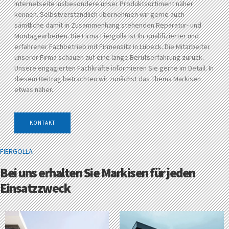
Internetseite insbesondere unser Produktsortiment näher
kennen. Selbstverständlich übernehmen wir gerne auch
sämtliche damit in Zusammenhang stehenden Reparatur- und
Montagearbeiten. Die Firma Fiergolla ist Ihr qualifizierter und
erfahrener Fachbetrieb mit Firmensitz in Lübeck. Die Mitarbeiter
unserer Firma schauen auf eine lange Berufserfahrung zurück.
Unsere engagierten Fachkräfte informieren Sie gerne im Detail. In
diesem Beitrag betrachten wir zunächst das Thema Markisen
etwas näher.
KONTAKT
FIERGOLLA
Bei uns erhalten Sie Markisen für jeden
Einsatzzweck