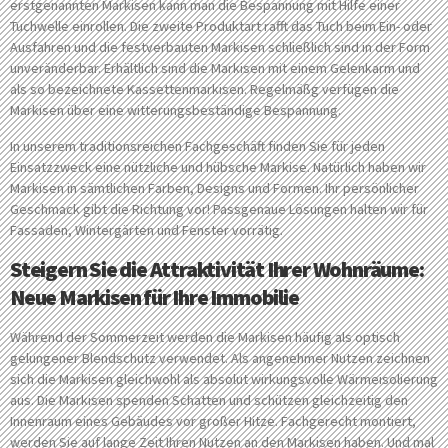
erstgenannten Markisen kann man die Bespannung mit Hilfe einer
Tuchwelle einrollen. Die zweite Produktart rafft das Tuch beim Ein- oder
Ausfahren und die festverbauten Markisen schließlich sind in der Form
unveränderbar. Erhältlich sind die Markisen mit einem Gelenkarm und
als so bezeichnete Kassettenmarkisen. Regelmäßg verfügen die
Markisen über eine witterungsbeständige Bespannung.
In unserem traditionsreichen Fachgeschäft finden Sie für jeden
Einsatzzweck eine nützliche und hübsche Markise. Natürlich haben wir
Markisen in sämtlichen Farben, Designs und Formen. Ihr persönlicher
Geschmack gibt die Richtung vor! Passgenaue Lösungen halten wir für
Fassaden, Wintergärten und Fenster vorrätig.
Steigern Sie die Attraktivität Ihrer Wohnräume:
Neue Markisen für Ihre Immobilie
Während der Sommerzeit werden die Markisen häufig als optisch
gelungener Blendschutz verwendet. Als angenehmer Nutzen zeichnen
sich die Markisen gleichwohl als absolut wirkungsvolle Wärmeisolierung
aus. Die Markisen spenden Schatten und schützen gleichzeitig den
Innenraum eines Gebäudes vor großer Hitze. Fachgerecht montiert,
werden Sie auf lange Zeit Ihren Nutzen an den Markisen haben. Und mal