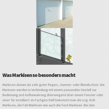
Was Markisen so besonders macht
Markisen dienen als sehr guter Regen-, Sonnen- oder Blendschutz. Die
Markisen werden in Verbindung mit einem passenden Gestell zur
Bedienung und Aufbewahrung überwiegend über einem Fenster oder
einer Tür installiert. Im Fachgeschäft bekommt man die sog. Roll-
Markisen, die Falt-Markisen wie auch die Fest-Markisen. Bei den