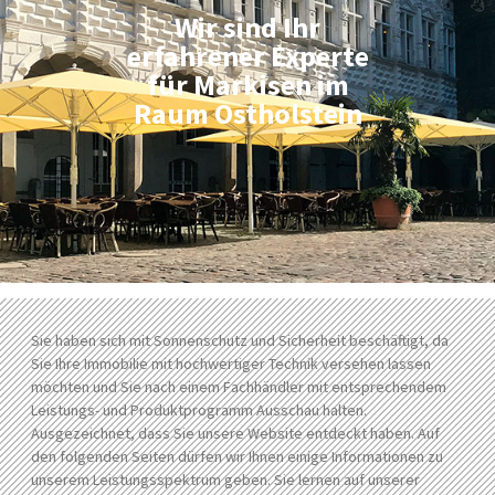
Wir sind Ihr
erfahrener Experte
für Markisen im
Raum Ostholstein
Sie haben sich mit Sonnenschutz und Sicherheit beschäftigt, da
Sie Ihre Immobilie mit hochwertiger Technik versehen lassen
möchten und Sie nach einem Fachhändler mit entsprechendem
Leistungs- und Produktprogramm Ausschau halten.
Ausgezeichnet, dass Sie unsere Website entdeckt haben. Auf
den folgenden Seiten dürfen wir Ihnen einige Informationen zu
unserem Leistungsspektrum geben. Sie lernen auf unserer