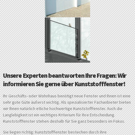
Unsere Experten beantworten Ihre Fragen: Wir
informieren Sie gerne über Kunststofffenster!
Ihr Geschäfts- oder Wohnhaus benötigt neue Fenster und Ihnen ist eine
sehr gute Güte äußerst wichtig. Als spezialisierter Fachanbieter bieten
wir Ihnen natürlich etliche hochwertige Kunststofffenster. Auch die
Langlebigkeit ist ein wichtiges Kriterium für Ihre Entscheidung.
Kunststofffenster stehen deshalb für Sie ganz besonders im Fokus.
Sie liegen richtig: Kunststofffenster bestechen durch ihre