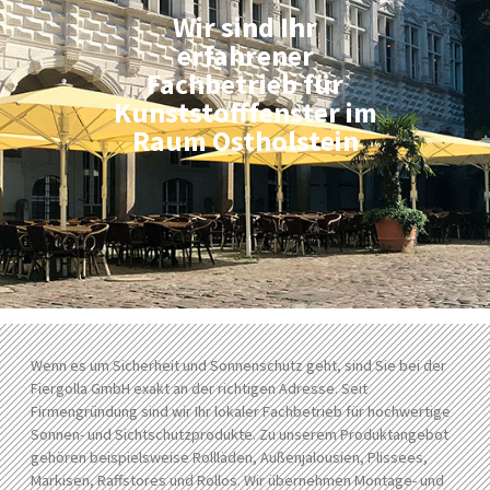
Wir sind Ihr
erfahrener
Fachbetrieb für
Kunststofffenster im
Raum Ostholstein
Wenn es um Sicherheit und Sonnenschutz geht, sind Sie bei der
Fiergolla GmbH exakt an der richtigen Adresse. Seit
Firmengründung sind wir Ihr lokaler Fachbetrieb für hochwertige
Sonnen- und Sichtschutzprodukte. Zu unserem Produktangebot
gehören beispielsweise Rollläden, Außenjalousien, Plissees,
Markisen, Raffstores und Rollos. Wir übernehmen Montage- und