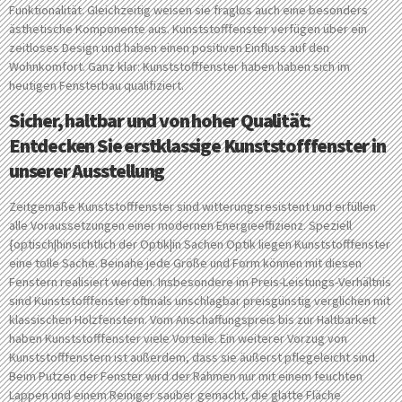
Funktionalität. Gleichzeitig weisen sie fraglos auch eine besonders
ästhetische Komponente aus. Kunststofffenster verfügen über ein
zeitloses Design und haben einen positiven Einfluss auf den
Wohnkomfort. Ganz klar: Kunststofffenster haben haben sich im
heutigen Fensterbau qualifiziert.
Sicher, haltbar und von hoher Qualität:
Entdecken Sie erstklassige Kunststofffenster in
unserer Ausstellung
Zeitgemäße Kunststofffenster sind witterungsresistent und erfüllen
alle Voraussetzungen einer modernen Energieeffizienz. Speziell
{optisch|hinsichtlich der Optik|in Sachen Optik liegen Kunststofffenster
eine tolle Sache. Beinahe jede Größe und Form können mit diesen
Fenstern realisiert werden. Insbesondere im Preis-Leistungs-Verhältnis
sind Kunststofffenster oftmals unschlagbar preisgünstig verglichen mit
klassischen Holzfenstern. Vom Anschaffungspreis bis zur Haltbarkeit
haben Kunststofffenster viele Vorteile. Ein weiterer Vorzug von
Kunststofffenstern ist außerdem, dass sie äußerst pflegeleicht sind.
Beim Putzen der Fenster wird der Rahmen nur mit einem feuchten
Lappen und einem Reiniger sauber gemacht, die glatte Fläche