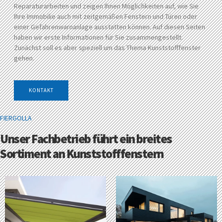
Reparaturarbeiten und zeigen Ihnen Möglichkeiten auf, wie Sie
Ihre Immobilie auch mit zeitgemäßen Fenstern und Türen oder
einer Gefahrenwarnanlage ausstatten können. Auf diesen Seiten
haben wir erste Informationen für Sie zusammengestellt.
Zunächst soll es aber speziell um das Thema Kunststofffenster
gehen.
KONTAKT
FIERGOLLA
Unser Fachbetrieb führt ein breites
Sortiment an Kunststofffenstern