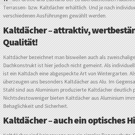
Terrassen- bzw. Kaltdächer erhältlich. Und je nach indivi
verschiedenen Ausführungen gewählt werden.
Kaltdächer – attraktiv, wertbest
Qualität!
Kaltdächer bezeichnet man bisweilen auch als zweischalige
Dachkonstrukt ist hier jedoch nicht gemeint. Als individue
ist ein Kaltdach eine abgespeckte Art von Wintergarten. A
überzeugen uns besonders Kaltdächer aus Alu. Im Gegensa
Stahl sind aus Aluminium produzierte Kaltdächer deutlich 
Nichtsdestoweniger bieten Kaltdächer aus Aluminium imm
Behaglichkeit und Sicherheit.
Kaltdächer – auch ein optisches H