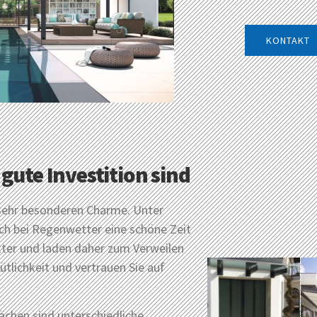
KONTAKT
gute Investition sind
sehr besonderen Charme. Unter
h bei Regenwetter eine schöne Zeit
tter und laden daher zum Verweilen
ütlichkeit und vertrauen Sie auf
chen sind unterschiedliche