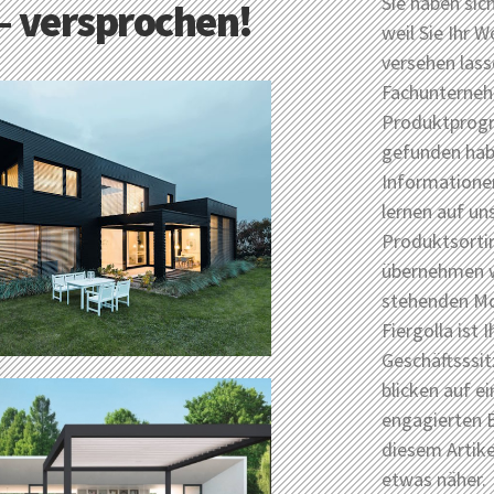
Sie haben sic
 – versprochen!
weil Sie Ihr 
versehen las
Fachunterneh
Produktprogr
gefunden hab
Informatione
lernen auf un
Produktsortim
übernehmen w
stehenden Mo
Fiergolla ist 
Geschäftsssit
blicken auf e
engagierten E
diesem Artik
etwas näher.