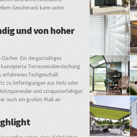
duellem Geschmack kann unter
ändig und von hoher
 Dächer. Ein dergestaltiges
ll konzipierte Terrassenüberdachung
ls erfahrenes Fachgeschäft
tz zu Anfertigungen aus Holz oder
platzsparender und strapazierfähiger.
er auch ein großes Maß an
ighlight