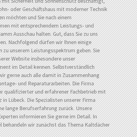
h mit Sicherheit und Sonnenschutz beschäftigt,
Wohn- oder Geschäftshaus mit moderner Technik
sen möchten und Sie nach einem
men mit entsprechendem Leistungs- und
amm Ausschau halten. Gut, dass Sie zu uns
en. Nachfolgend dürfen wir Ihnen einige
n zu unserem Leistungsspektrum geben. Sie
serer Website insbesondere unser
ent im Detail kennen. Selbstverständlich
ir gerne auch alle damit in Zusammenhang
ntage- und Reparaturarbeiten. Die Firma
Ihr qualifizierter und erfahrener Fachbetrieb mit
z in Lübeck. Die Spezialisten unserer Firma
ine lange Berufserfahrung zurück. Unsere
xperten informieren Sie gerne im Detail. In
el behandeln wir zunächst das Thema Kaltdächer