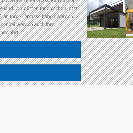
Sie werden sehen, dass Kaltdächer
 sind. Wir dürfen Ihnen schon jetzt
aß an Ihrer Terrasse haben werden.
ebenbei werden auch Ihre
 bewahrt.