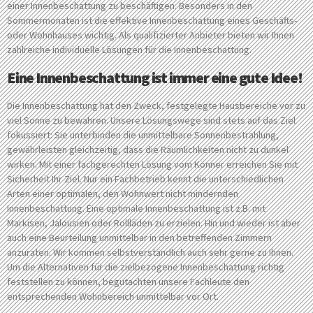
einer Innenbeschattung zu beschäftigen. Besonders in den
Sommermonaten ist die effektive Innenbeschattung eines Geschäfts-
oder Wohnhauses wichtig. Als qualifizierter Anbieter bieten wir Ihnen
zahlreiche individuelle Lösungen für die Innenbeschattung.
Eine Innenbeschattung ist immer eine gute Idee!
Die Innenbeschattung hat den Zweck, festgelegte Hausbereiche vor zu
viel Sonne zu bewahren. Unsere Lösungswege sind stets auf das Ziel
fokussiert: Sie unterbinden die unmittelbare Sonnenbestrahlung,
gewährleisten gleichzeitig, dass die Räumlichkeiten nicht zu dunkel
wirken. Mit einer fachgerechten Lösung vom Könner erreichen Sie mit
Sicherheit Ihr Ziel. Nur ein Fachbetrieb kennt die unterschiedlichen
Arten einer optimalen, den Wohnwert nicht mindernden
Innenbeschattung. Eine optimale Innenbeschattung ist z.B. mit
Markisen, Jalousien oder Rollläden zu erzielen. Hin und wieder ist aber
auch eine Beurteilung unmittelbar in den betreffenden Zimmern
anzuraten. Wir kommen selbstverständlich auch sehr gerne zu Ihnen.
Um die Alternativen für die zielbezogene Innenbeschattung richtig
feststellen zu können, begutachten unsere Fachleute den
entsprechenden Wohnbereich unmittelbar vor Ort.