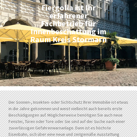
Fiergolla ist Ihr
erfahrener
Fachbetrieb für
Innenbeschattung im
Raum Kreis Stormarn
Der Sonnen-, Insekten- oder Sichtschutz Ihrer Immobilie ist etwas
in die Jahre gekommen und weist vielleicht auch bereits erste
Beschädigungen auf. Möglicherweise benötigen Sie auch neue
Fenster, Türen oder Tore oder Sie sind auf der Suche nach einer
zuverlässigen Gefahrenwarnanlage. Dann ist es höchste
Eisenbahn, sich über eine neue und zeitgemäße Ausstattung