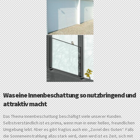
Was eine Innenbeschattung so nutzbringend und
attraktiv macht
Das Thema Innenbeschattung beschäftigt viele unserer Kunden.
Selbstverständlich ist es prima, wenn man in einer hellen, freundlichen
Umgebung lebt. Aber es gibt fraglos auch ein „Zuviel des Guten“. Falls
die Sonneneinstrahlung allzu stark wird, dann wird ist es Zeit, sich mit