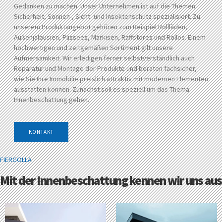
Gedanken zu machen. Unser Unternehmen ist auf die Themen
Sicherheit, Sonnen-, Sicht- und Insektenschutz spezialisiert. Zu
unserem Produktangebot gehören zum Beispiel Rollläden,
Außenjalousien, Plissees, Markisen, Raffstores und Rollos. Einem
hochwertigen und zeitgemäßen Sortiment gilt unsere
Aufmersamkeit. Wir erledigen ferner selbstverständlich auch
Reparatur und Montage der Produkte und beraten fachsicher,
wie Sie Ihre Immobilie preislich attraktiv mit modernen Elementen
ausstatten können. Zunächst soll es speziell um das Thema
Innenbeschattung gehen.
KONTAKT
FIERGOLLA
Mit der Innenbeschattung kennen wir uns aus