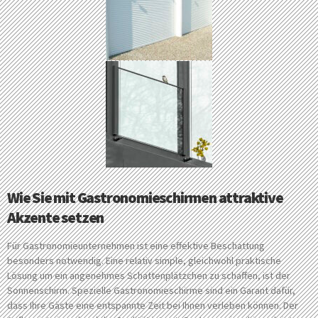
Wie Sie mit Gastronomieschirmen attraktive
Akzente setzen
Für Gastronomieunternehmen ist eine effektive Beschattung
besonders notwendig. Eine relativ simple, gleichwohl praktische
Lösung um ein angenehmes Schattenplätzchen zu schaffen, ist der
Sonnenschirm. Spezielle Gastronomieschirme sind ein Garant dafür,
dass Ihre Gäste eine entspannte Zeit bei Ihnen verleben können. Der