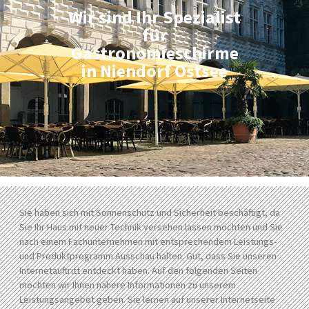
Wir sind Ihr Spezialist
für
Gastronomieschirme
in Niendorf Ostsee
Sie haben sich mit Sonnenschutz und Sicherheit beschäftigt, da
Sie Ihr Haus mit neuer Technik versehen lassen möchten und Sie
nach einem Fachunternehmen mit entsprechendem Leistungs-
und Produktprogramm Ausschau halten. Gut, dass Sie unseren
Internetauftritt entdeckt haben. Auf den folgenden Seiten
möchten wir Ihnen nähere Informationen zu unserem
Leistungsangebot geben. Sie lernen auf unserer Internetseite