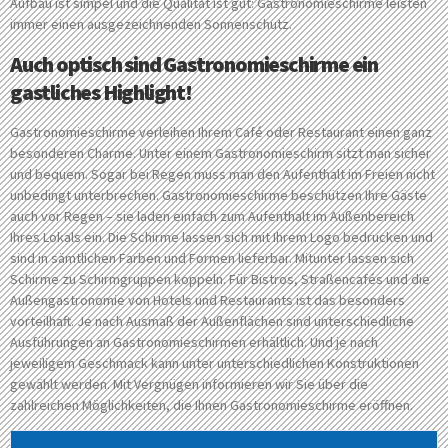
Aufbau ist simpel und die Qualität ist gut: Gastronomieschirme leisten
immer einen ausgezeichnenden Sonnenschutz.
Auch optisch sind Gastronomieschirme ein
gastliches Highlight!
Gastronomieschirme verleihen Ihrem Café oder Restaurant einen ganz
besonderen Charme. Unter einem Gastronomieschirm sitzt man sicher
und bequem. Sogar bei Regen muss man den Aufenthalt im Freien nicht
unbedingt unterbrechen. Gastronomieschirme beschützen Ihre Gäste
auch vor Regen – sie laden einfach zum Aufenthalt im Außenbereich
Ihres Lokals ein. Die Schirme lassen sich mit Ihrem Logo bedrucken und
sind in sämtlichen Farben und Formen lieferbar. Mitunter lassen sich
Schirme zu Schirmgruppen koppeln. Für Bistros, Straßencafés und die
Außengastronomie von Hotels und Restaurants ist das besonders
vorteilhaft. Je nach Ausmaß der Außenflächen sind unterschiedliche
Ausführungen an Gastronomieschirmen erhältlich. Und je nach
jeweiligem Geschmack kann unter unterschiedlichen Konstruktionen
gewählt werden. Mit Vergnügen informieren wir Sie über die
zahlreichen Möglichkeiten, die Ihnen Gastronomieschirme eröffnen.