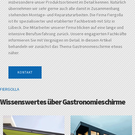
insbesondere unser Produktsortiment im Detail kennen. Natürlich
übernehmen wir sehr gerne auch alle damit in Zusammenhang
stehenden Montage- und Reparaturarbeiten. Die Firma Fiergolla
ist Ihr spezialisierter und etablierter Fachbetrieb mit Sitz in
Lübeck. Die Mitarbeiter unserer Firma blicken auf eine lange und
intensive Berufserfahrung zurück. Unsere engagierten Fachkräfte
informieren Sie mit Vergnügen im Detail. In diesem Artikel
behandeln wir zunächst das Thema Gastronomieschirme etwas
näher.
KONTAKT
FIERGOLLA
Wissenswertes über Gastronomieschirme