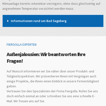
Klimaanlage bereits erkennbar verringern, ohne dass gleichzeitig auf
angenehmen Temperatur verzichtet werden muss.
Informationen rund um Bad Segeberg
FIERGOLLA EXPERTEN
Außenjalousien: Wir beantworten Ihre
Fragen!
Auf Wunsch informieren wir Sie näher über unser Produkt- und
Tätigkeitsspektrum. Wir präsentieren Ihnen mit Vergnügen auch
einige Projekte, die Ihnen einen Einblick in unsere Firmentätigkeit
geben.
Vertrauen Sie den Spezialisten der Firma Fiergolla. Rufen Sie uns
doch einfach einmal an oder schreiben Sie uns eine schnelle E-
Mail. Wir freuen uns auf Sie.