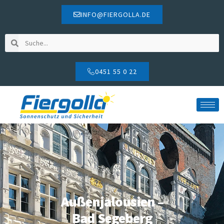
INFO@FIERGOLLA.DE
0451 55 0 22
Außenjalousien –
Bad Segeberg