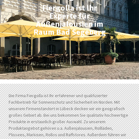
Fiergolla ist Ihr
Experte für
Außenjalousien im
Raum Bad Segeberg
Die Firma Fiergolla ist Ihr erfahrener und qualifizierter
Fachbetrieb für Sonnenschutz und Sicherheit im Norden. Mit
unserem Firmenstandort in Lübeck decken wir ein geografisch
großes Gebiet ab. Bei uns bekommen Sie qualitativ hochwertige
Produkte in erstaunlich großer Auswahl. Zu unserem
Produktangebot gehören u.a. Außenjalousien, Rollläden,
Plissees, Markisen, Rollos und Raffstores. Außerdem führen wir