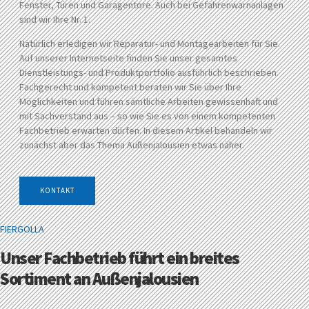
Fenster, Türen und Garagentore. Auch bei Gefahrenwarnanlagen
sind wir Ihre Nr. 1.
Natürlich erledigen wir Reparatur- und Montagearbeiten für Sie.
Auf unserer Internetseite finden Sie unser gesamtes
Dienstleistungs- und Produktportfolio ausführlich beschrieben.
Fachgerecht und kompetent beraten wir Sie über Ihre
Möglichkeiten und führen sämtliche Arbeiten gewissenhaft und
mit Sachverstand aus – so wie Sie es von einem kompetenten
Fachbetrieb erwarten dürfen. In diesem Artikel behandeln wir
zunächst aber das Thema Außenjalousien etwas näher.
KONTAKT
FIERGOLLA
Unser Fachbetrieb führt ein breites
Sortiment an Außenjalousien