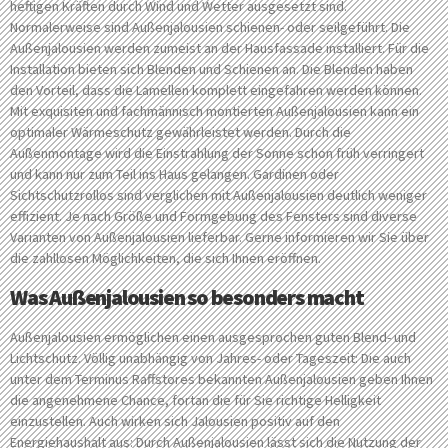
heftigen Kräften durch Wind und Wetter ausgesetzt sind.
Normalerweise sind Außenjalousien schienen- oder seilgeführt. Die
Außenjalousien werden zumeist an der Hausfassade installiert. Für die
Installation bieten sich Blenden und Schienen an. Die Blenden haben
den Vorteil, dass die Lamellen komplett eingefahren werden können.
Mit exquisiten und fachmännisch montierten Außenjalousien kann ein
optimaler Wärmeschutz gewährleistet werden. Durch die
Außenmontage wird die Einstrahlung der Sonne schon früh verringert
und kann nur zum Teil ins Haus gelangen. Gardinen oder
Sichtschutzrollos sind verglichen mit Außenjalousien deutlich weniger
effizient. Je nach Größe und Formgebung des Fensters sind diverse
Varianten von Außenjalousien lieferbar. Gerne informieren wir Sie über
die zahllosen Möglichkeiten, die sich Ihnen eröffnen.
Was Außenjalousien so besonders macht
Außenjalousien ermöglichen einen ausgesprochen guten Blend- und
Lichtschutz. Völlig unabhängig von Jahres- oder Tageszeit: Die auch
unter dem Terminus Raffstores bekannten Außenjalousien geben Ihnen
die angenehmene Chance, fortan die für Sie richtige Helligkeit
einzustellen. Auch wirken sich Jalousien positiv auf den
Energiehaushalt aus: Durch Außenjalousien lässt sich die Nutzung der