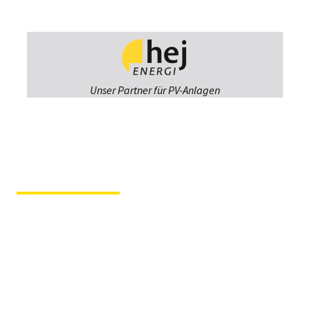
Unser Partner für PV-Anlagen
Fiergolla
Ausstellung &
Beratung
Im Hause der Tochterfirma
Tischlerei Svenson
Kruppstraße 12 – 23560
Lübeck
Fiergolla Werkstatt