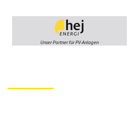
Unser Partner für PV-Anlagen
Fiergolla
Ausstellung &
Beratung
Im Hause der Tochterfirma
Tischlerei Svenson
Kruppstraße 12 – 23560
Lübeck
Fiergolla Werkstatt